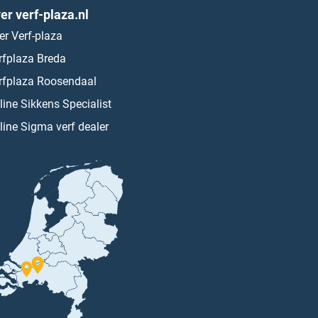
er verf-plaza.nl
er Verf-plaza
rfplaza Breda
rfplaza Roosendaal
line Sikkens Specialist
line Sigma verf dealer