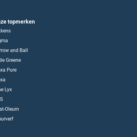
ze topmerken
kkens
gma
rrow and Ball
ttle Greene
exa Pure
exa
ae Lyx
S
st-Oleum
urverf