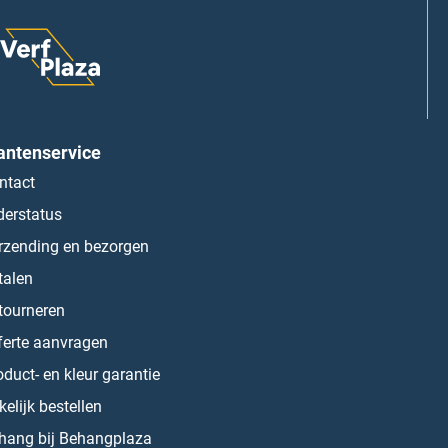
antenservice
ntact
derstatus
rzending en bezorgen
talen
tourneren
ferte aanvragen
oduct- en kleur garantie
kelijk bestellen
hang bij Behangplaza