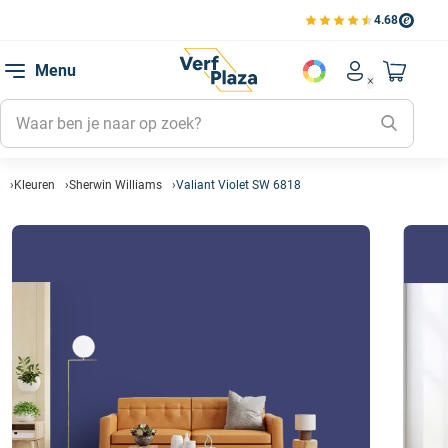
4.68
Bekijk de verfplaza beoord
Mijn be
Menu
Mijn pa
Account men
Naar mi
Mijn kl
Mijn g
Inlogge
Kleuren
Sherwin Williams
Valiant Violet SW 6818