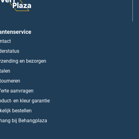
antenservice
ntact
derstatus
rzending en bezorgen
talen
tourneren
ferte aanvragen
oduct- en kleur garantie
kelijk bestellen
hang bij Behangplaza