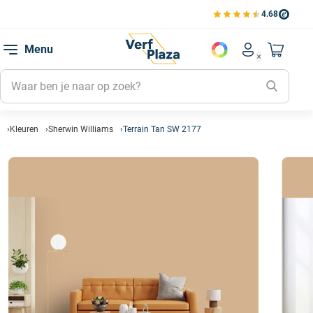
4.68
Bekijk de verfplaza beoord
Mijn be
Menu
Mijn pa
Account men
Naar mi
Mijn kl
Mijn g
Inlogge
Kleuren
Sherwin Williams
Terrain Tan SW 2177