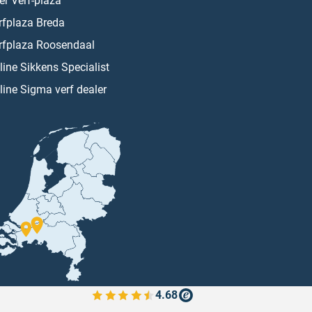
er Verf-plaza
rfplaza Breda
rfplaza Roosendaal
line Sikkens Specialist
line Sigma verf dealer
4.68
Bekijk de verfplaza beoordelingen