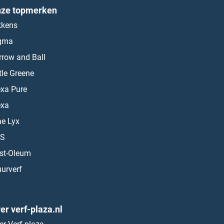
ze topmerken
kkens
gma
rrow and Ball
ttle Greene
exa Pure
exa
ae Lyx
S
st-Oleum
urverf
er verf-plaza.nl