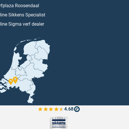
rfplaza Roosendaal
line Sikkens Specialist
line Sigma verf dealer
4.68
Bekijk de verfplaza beoordelingen