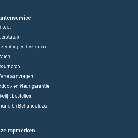
antenservice
ntact
derstatus
rzending en bezorgen
talen
tourneren
ferte aanvragen
oduct- en kleur garantie
kelijk bestellen
hang bij Behangplaza
ze topmerken