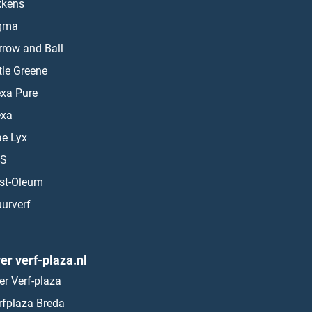
kkens
gma
rrow and Ball
ttle Greene
exa Pure
exa
ae Lyx
S
st-Oleum
urverf
er verf-plaza.nl
er Verf-plaza
rfplaza Breda