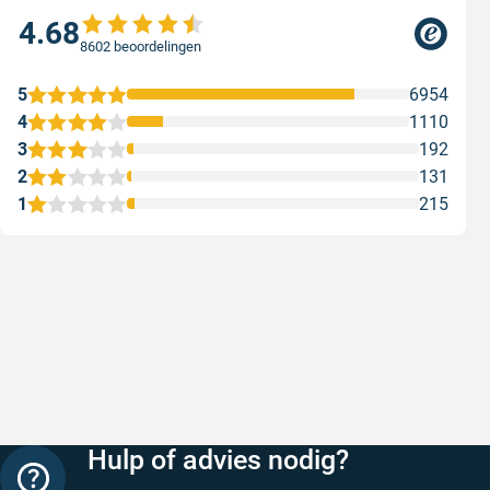
4.68
8602 beoordelingen
5
6954
4
1110
3
192
2
131
1
215
Snelle levering
Keurig
Snelle levering!
Goed verp
prijs
Geschreven door Nancy K. op 7 augustus 2026
Geschreve
Hulp of advies nodig?