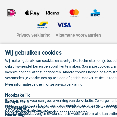
Privacy verklaring
Algemene voorwaarden
Wij gebruiken cookies
Wij maken gebruik van cookies en soortgelijke technieken om je bezo
gebruiksvriendelijker en persoonlijker te maken. Sommige cookies zij
website goed te laten functioneren. Andere cookies helpen ons om sta
verzamelen, je voorkeuren op te slaan of gerichte advertenties te tone
Meer informatie vind je in onze
privacyverklaring
Noodzakelijk
Deze zijn nodig voor een goede werking van de website. Ze zorgen er 
Analytisch
voor dat aan jou snel en correct de gewenste informatie wordt getoon
Statistische cookies helpen ons begrijpen hoe bezoekers de website g
Voorkeuren
dat je onze website bezoekt.
anoniem gegevens te verzamelen en te rapporteren.
Voorkeurscookies zorgen ervoor dat een website informatie kan onth
Marketing