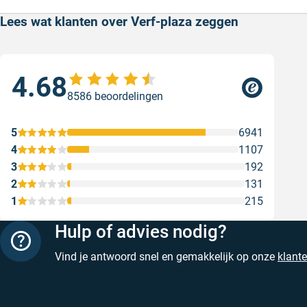
Lees wat klanten over Verf-plaza zeggen
4.68
Sne
8586 beoordelingen
Sne
Gesc
5
6941
4
1107
3
192
2
131
1
215
Hulp of advies nodig?
Vind je antwoord snel en gemakkelijk op onze
klant