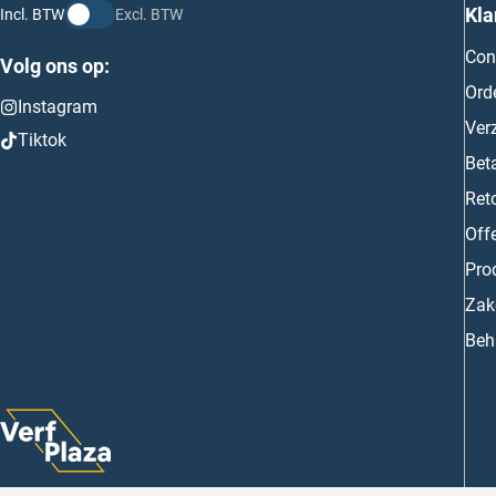
Kla
Incl. BTW
Excl. BTW
Con
Volg ons op:
Ord
Instagram
Ver
Tiktok
Bet
Ret
Off
Prod
Zake
Beh