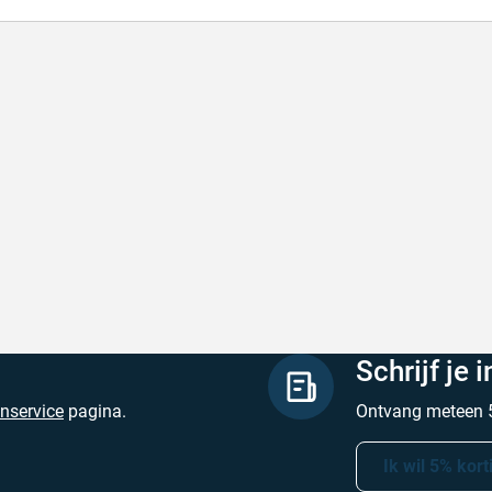
l en correct bezorgd
Prima verpakt e
l en correct bezorgd
Prima verpakt en
hreven door Heleen W. op 6 augustus 2026
Geschreven door Pa
Schrijf je 
enservice
pagina.
Ontvang meteen 5
Ik wil 5% kort