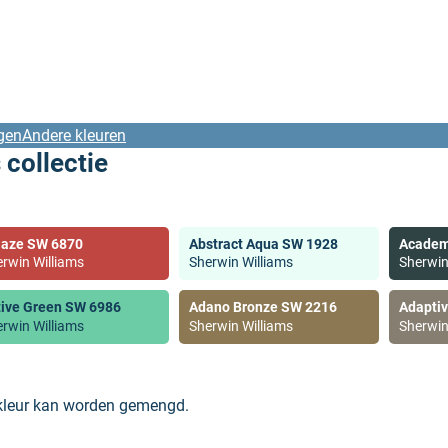
gen
Andere kleuren
 collectie
laze SW 6870
Abstract Aqua SW 1928
Academ
rwin Williams
Sherwin Williams
Sherwin
tive Green SW 6986
Adano Bronze SW 2216
Adapti
rwin Williams
Sherwin Williams
Sherwin
 kleur kan worden gemengd.