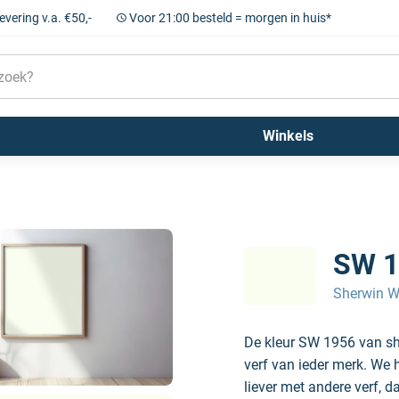
levering v.a. €50,-
Voor 21:00 besteld = morgen in huis*
Sigma
Farrow and Ball
Kleuren
Winkels
SW 1
Sherwin W
De kleur SW 1956 van sh
verf van ieder merk. We 
liever met andere verf, d