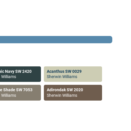
ic Navy SW 2420
Acanthus SW 0029
 Williams
Sherwin Williams
ve Shade SW 7053
Adirondak SW 2020
 Williams
Sherwin Williams