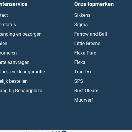
ntenservice
Onze topmerken
tact
Sikkens
erstatus
Sigma
zending en bezorgen
Farrow and Ball
alen
Little Greene
ourneren
Flexa Pure
erte aanvragen
Flexa
uct- en kleur garantie
Trae Lyx
lijk bestellen
SPS
ang bij Behangplaza
Rust-Oleum
Muurverf