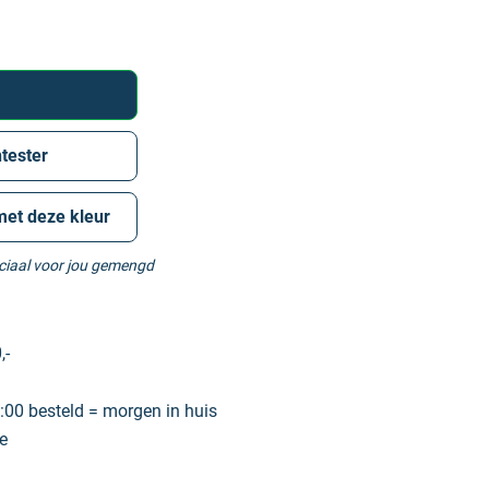
tester
met deze kleur
eciaal voor jou gemengd
,-
00 besteld = morgen in huis
e