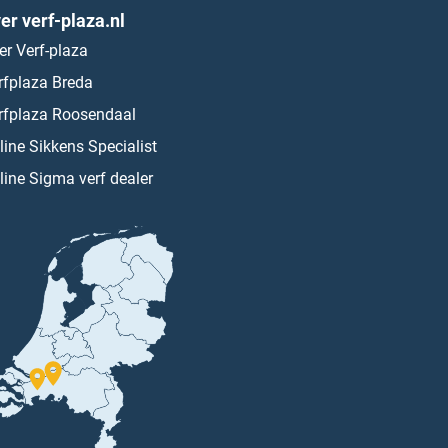
er verf-plaza.nl
er Verf-plaza
rfplaza Breda
rfplaza Roosendaal
line Sikkens Specialist
line Sigma verf dealer