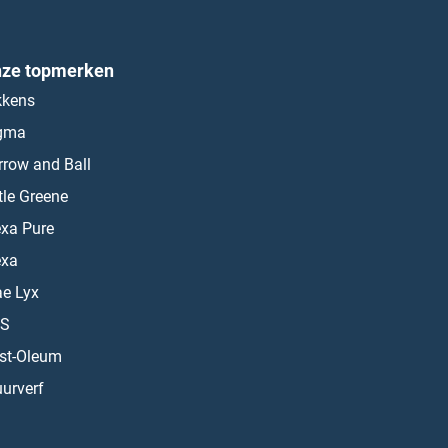
ze topmerken
kkens
gma
rrow and Ball
ttle Greene
exa Pure
exa
ae Lyx
S
st-Oleum
urverf