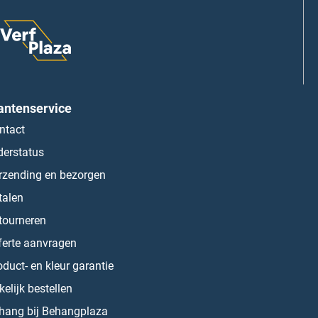
antenservice
ntact
derstatus
rzending en bezorgen
talen
tourneren
ferte aanvragen
oduct- en kleur garantie
kelijk bestellen
hang bij Behangplaza