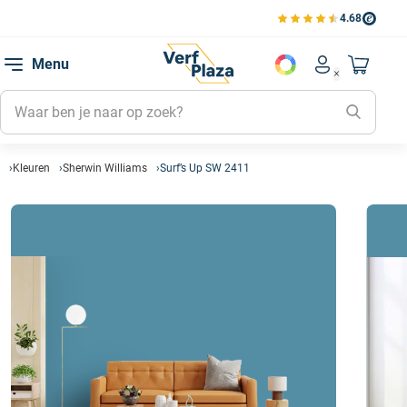
4.68
Bekijk de verfplaza beoord
Mijn be
Menu
Mijn pa
Account men
Naar mi
Mijn kl
Mijn g
Inlogge
Kleuren
Sherwin Williams
Surf’s Up SW 2411