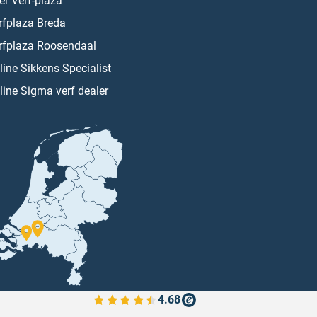
er Verf-plaza
rfplaza Breda
rfplaza Roosendaal
line Sikkens Specialist
line Sigma verf dealer
4.68
Bekijk de verfplaza beoordelingen