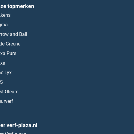
ze topmerken
kkens
gma
rrow and Ball
ttle Greene
exa Pure
exa
ae Lyx
S
st-Oleum
urverf
er verf-plaza.nl