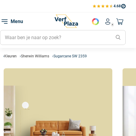
4.68
Bekijk de verfplaza beoord
Mijn be
Menu
Mijn pa
Account men
Naar mi
Mijn kl
Mijn g
Inlogge
Kleuren
Sherwin Williams
Sugarcane SW 2359