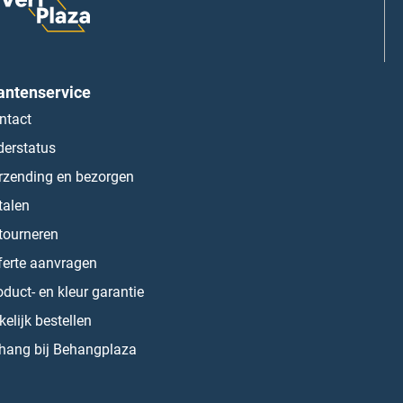
antenservice
ntact
derstatus
rzending en bezorgen
talen
tourneren
ferte aanvragen
oduct- en kleur garantie
kelijk bestellen
hang bij Behangplaza