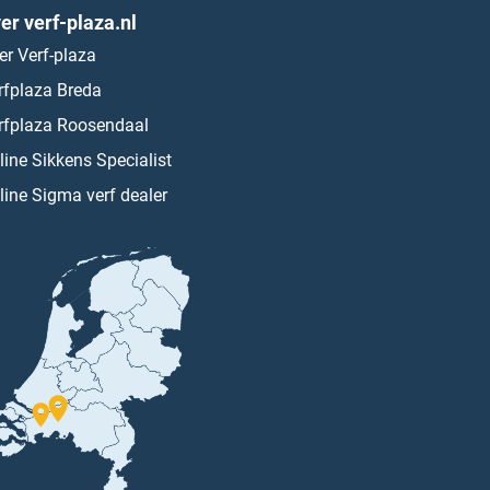
er verf-plaza.nl
er Verf-plaza
rfplaza Breda
rfplaza Roosendaal
line Sikkens Specialist
line Sigma verf dealer