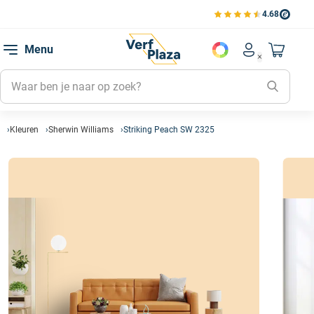
4.68
Bekijk de verfplaza beoord
Mijn be
Menu
Mijn pa
Account men
Naar mi
Mijn kl
Mijn g
Inlogge
Kleuren
Sherwin Williams
Striking Peach SW 2325