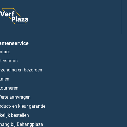
antenservice
ntact
derstatus
rzending en bezorgen
talen
tourneren
ferte aanvragen
oduct- en kleur garantie
kelijk bestellen
hang bij Behangplaza