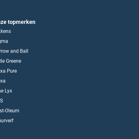
ze topmerken
kkens
gma
rrow and Ball
ttle Greene
exa Pure
exa
ae Lyx
S
st-Oleum
urverf