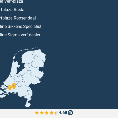
er Verf-plaza
rfplaza Breda
rfplaza Roosendaal
line Sikkens Specialist
line Sigma verf dealer
4.68
Bekijk de verfplaza beoordelingen