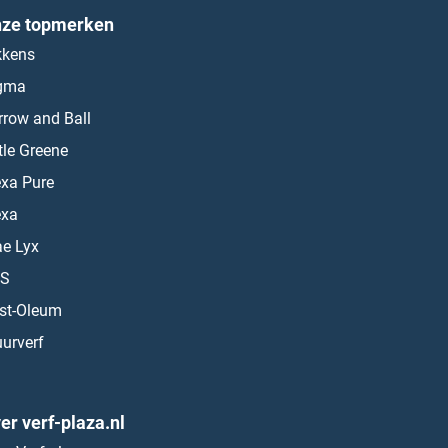
ze topmerken
kkens
gma
rrow and Ball
ttle Greene
exa Pure
exa
ae Lyx
S
st-Oleum
urverf
er verf-plaza.nl