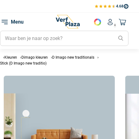
4.68
Bekijk de verfplaza beoord
Mijn be
Menu
Mijn pa
Account men
Naar mi
Mijn kl
Mijn g
Inlogge
Kleuren
Dimago kleuren
D Imago new traditionals
Stick (D Imago new traditio)