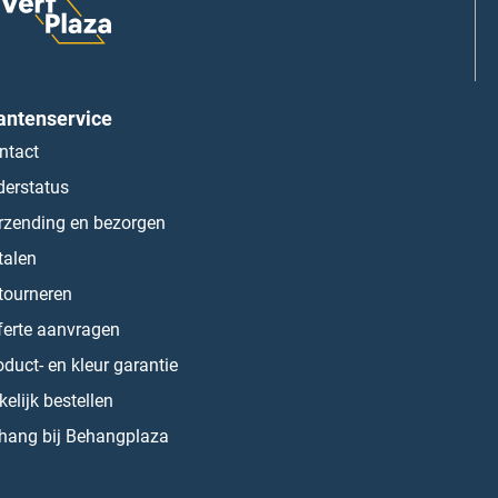
antenservice
ntact
derstatus
rzending en bezorgen
talen
tourneren
ferte aanvragen
oduct- en kleur garantie
kelijk bestellen
hang bij Behangplaza