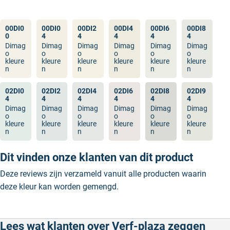
00DI0
00DI0
00DI2
00DI4
00DI6
00DI8
0
4
4
4
4
4
Dimag
Dimag
Dimag
Dimag
Dimag
Dimag
o
o
o
o
o
o
kleure
kleure
kleure
kleure
kleure
kleure
n
n
n
n
n
n
02DI0
02DI2
02DI4
02DI6
02DI8
02DI9
4
4
4
4
4
4
Dimag
Dimag
Dimag
Dimag
Dimag
Dimag
o
o
o
o
o
o
kleure
kleure
kleure
kleure
kleure
kleure
n
n
n
n
n
n
Dit vinden onze klanten van dit product
Deze reviews zijn verzameld vanuit alle producten waarin
deze kleur kan worden gemengd.
Lees wat klanten over Verf-plaza zeggen