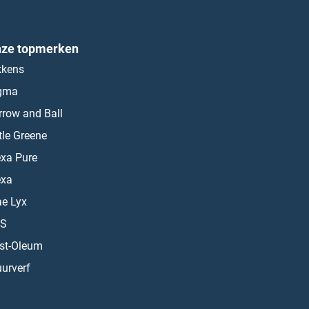
ze topmerken
kkens
gma
rrow and Ball
ttle Greene
exa Pure
exa
ae Lyx
S
st-Oleum
urverf