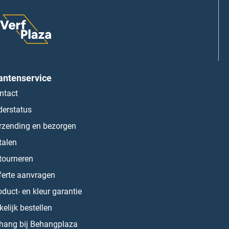
antenservice
ntact
derstatus
rzending en bezorgen
talen
tourneren
ferte aanvragen
oduct- en kleur garantie
kelijk bestellen
hang bij Behangplaza