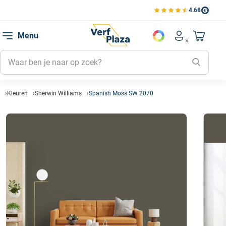
4.68
Bekijk de verfplaza beoord
Mijn be
Menu
Mijn pa
Account men
Naar mi
Mijn kl
Mijn g
Inlogge
Kleuren
Sherwin Williams
Spanish Moss SW 2070