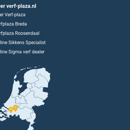
er verf-plaza.nl
er Verf-plaza
rfplaza Breda
rfplaza Roosendaal
line Sikkens Specialist
line Sigma verf dealer