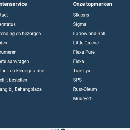
ntenservice
Onze topmerken
tact
Sikkens
erstatus
Sigma
zending en bezorgen
Farrow and Ball
alen
Little Greene
ourneren
Flexa Pure
erte aanvragen
Flexa
uct- en kleur garantie
Trae Lyx
lijk bestellen
SPS
ang bij Behangplaza
Rust-Oleum
Muurverf