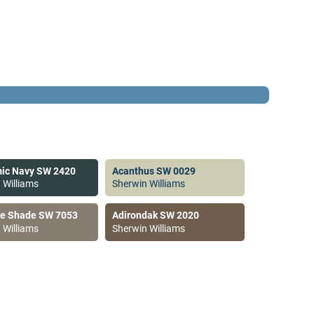
ic Navy SW 2420
Acanthus SW 0029
 Williams
Sherwin Williams
ve Shade SW 7053
Adirondak SW 2020
 Williams
Sherwin Williams