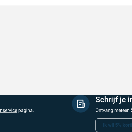
lle levering
Met (gr
le levering, prijzen zijn goed. En duidelijke
Met (gra
site
zijn
hreven door Henri d. op 8 augustus 2026
Geschrev
Schrijf je 
enservice
pagina.
Ontvang meteen 5
Ik wil 5% kort