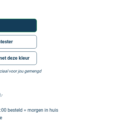
tester
met deze kleur
eciaal voor jou gemengd
,-
00 besteld = morgen in huis
e