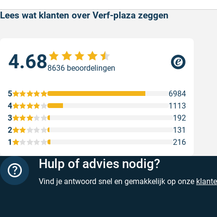
Lees wat klanten over Verf-plaza zeggen
4.68
Sne
8636 beoordelingen
Snel
web
5
6984
Gesc
4
1113
3
192
2
131
1
216
Hulp of advies nodig?
Vind je antwoord snel en gemakkelijk op onze
klant