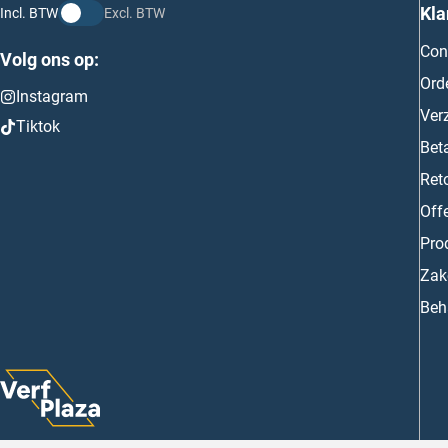
Kla
Incl. BTW
Excl. BTW
Con
Volg ons op:
Ord
Instagram
Ver
Tiktok
Bet
Ret
Off
Prod
Zake
Beh