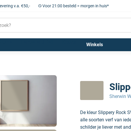
levering v.a. €50,-
Voor 21:00 besteld = morgen in huis*
Sigma
Farrow and Ball
Kleuren
Winkels
Slip
Sherwin W
De kleur Slippery Rock 
alle soorten verf van ie
schilder je liever met and