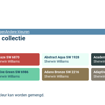
gen
Andere kleuren
 collectie
laze SW 6870
Abstract Aqua SW 1928
Academ
rwin Williams
Sherwin Williams
Sherwin
tive Green SW 6986
Adano Bronze SW 2216
Adapti
rwin Williams
Sherwin Williams
Sherwin
 kleur kan worden gemengd.