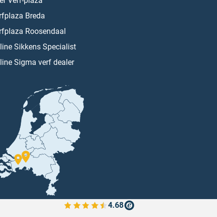
er Verf-plaza
rfplaza Breda
rfplaza Roosendaal
line Sikkens Specialist
line Sigma verf dealer
4.68
Bekijk de verfplaza beoordelingen