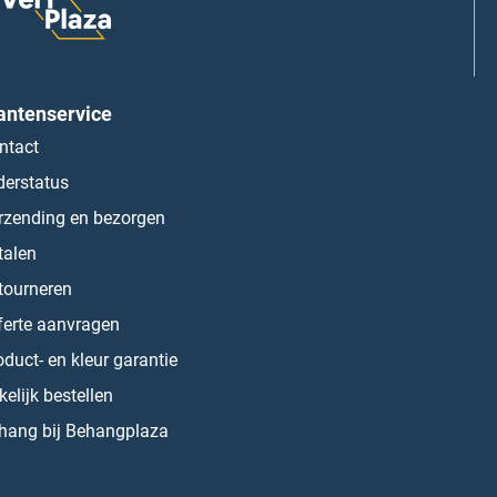
antenservice
ntact
derstatus
rzending en bezorgen
talen
tourneren
ferte aanvragen
oduct- en kleur garantie
kelijk bestellen
hang bij Behangplaza