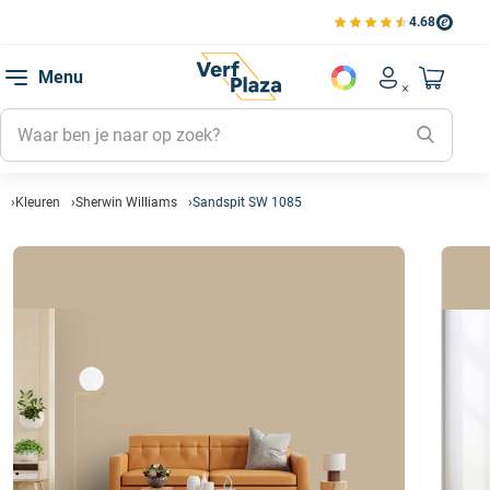
4.68
Bekijk de verfplaza beoord
Mijn be
Menu
Mijn pa
Account men
Naar mi
Mijn kl
Mijn g
Inlogge
Kleuren
Sherwin Williams
Sandspit SW 1085