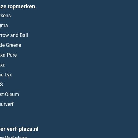
ze topmerken
kkens
gma
rrow and Ball
ttle Greene
exa Pure
exa
ae Lyx
S
st-Oleum
urverf
er verf-plaza.nl