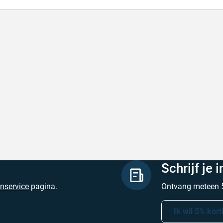
lle levering
Keurig
le levering!
Goed verpakt, sne
chreven door Nancy K. op 7 augustus 2026
Geschreven door O
Schrijf je 
enservice
pagina.
Ontvang meteen 5
Ik wil 5% kort