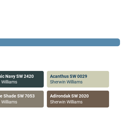
ic Navy SW 2420
Acanthus SW 0029
 Williams
Sherwin Williams
ve Shade SW 7053
Adirondak SW 2020
 Williams
Sherwin Williams