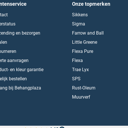
ntenservice
Onze topmerken
tact
Sikkens
erstatus
Sigma
zending en bezorgen
Farrow and Ball
alen
Little Greene
ourneren
Flexa Pure
erte aanvragen
Flexa
uct- en kleur garantie
Trae Lyx
lijk bestellen
SPS
ang bij Behangplaza
Rust-Oleum
Muurverf