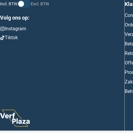
Kla
Incl. BTW
Excl. BTW
Con
Volg ons op:
Ord
Instagram
Ver
Tiktok
Bet
Ret
Off
Prod
Zake
Beh