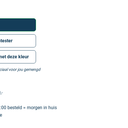
tester
met deze kleur
eciaal voor jou gemengd
,-
00 besteld = morgen in huis
e