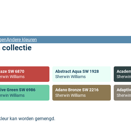
gen
Andere kleuren
 collectie
laze SW 6870
Abstract Aqua SW 1928
Academ
rwin Williams
Sherwin Williams
Sherwin
tive Green SW 6986
Adano Bronze SW 2216
Adapti
rwin Williams
Sherwin Williams
Sherwin
 kleur kan worden gemengd.