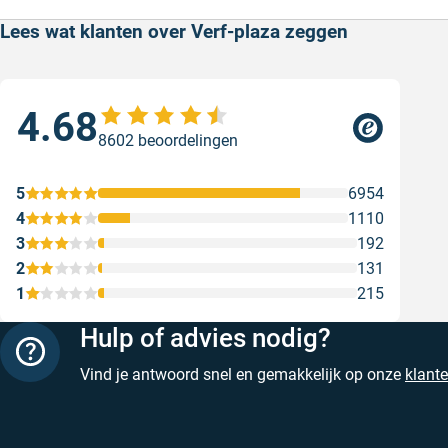
Lees wat klanten over Verf-plaza zeggen
4.68
Sne
8602 beoordelingen
Snel
Ges
5
6954
4
1110
3
192
2
131
1
215
Hulp of advies nodig?
Vind je antwoord snel en gemakkelijk op onze
klant