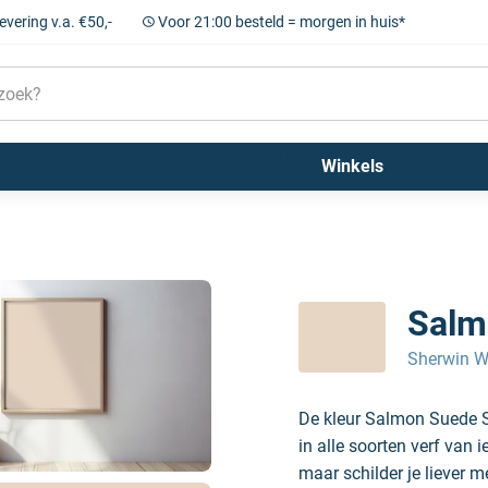
levering v.a. €50,-
Voor 21:00 besteld = morgen in huis*
Sigma
Farrow and Ball
Kleuren
Winkels
Salm
Sherwin W
De kleur Salmon Suede 
in alle soorten verf van 
maar schilder je liever m