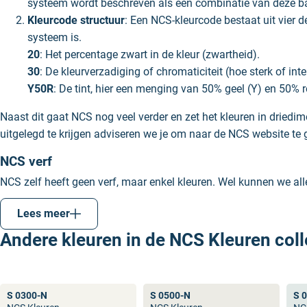
systeem wordt beschreven als een combinatie van deze 
Kleurcode structuur
: Een NCS-kleurcode bestaat uit vier d
systeem is.
20
: Het percentage zwart in de kleur (zwartheid).
30
: De kleurverzadiging of chromaticiteit (hoe sterk of inte
Y50R
: De tint, hier een menging van 50% geel (Y) en 50% ro
Naast dit gaat NCS nog veel verder en zet het kleuren in driedime
uitgelegd te krijgen adviseren we je om naar de NCS website te 
NCS verf
NCS zelf heeft geen verf, maar enkel kleuren. Wel kunnen we al
mengen we onder officiële mengmachines met originele kleurpasta
Lees meer
Het verschil tussen NCS en RAL
Andere kleuren in de NCS Kleuren coll
NCS en
RAL
zijn twee verschillende kleurensystemen en merken.
verschil tussen NCS en RAL is dat NCS veel meer kleuren heeft e
betere keus.
S 0300-N
S 0500-N
S 
Een veel gestelde vraag is welke NCS kleur is RAL 9010? Het a