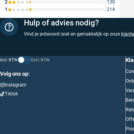
2
130
1
214
Hulp of advies nodig?
Vind je antwoord snel en gemakkelijk op onze
klant
Kla
Incl. BTW
Excl. BTW
Con
Volg ons op:
Ord
Instagram
Ver
Tiktok
Bet
Ret
Off
Prod