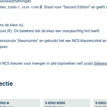
basiswaarnemingen.
elen, zoals
:
S
: Staat voor “Second Edition” en geeft 
S 2030-Y50R
ns de kleur is).
od (R). Dit betekent dat de kleur een oranjeachtig tint heeft.
nsionale “kleurruimte” en gebruikt het een NCS-kleurencirkel en -
gaan.
le NCS kleuren voor mengen in alle topmerken verf zoals
Sikkens
’s waardoor je altijd verzekerd bent van de juiste NCS kleur.
ectie
 Beide zijn wel enorm populair en worden naast de verfwereld oo
n RAL alleen standaard kleuren heeft. Wanneer je een hele speci
0502-B
S 0502-B50G
S 0502
ntwoord hierop is eenvoudig: NCS heeft geen RAL kleuren en dus