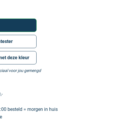
tester
met deze kleur
eciaal voor jou gemengd
,-
00 besteld = morgen in huis
e