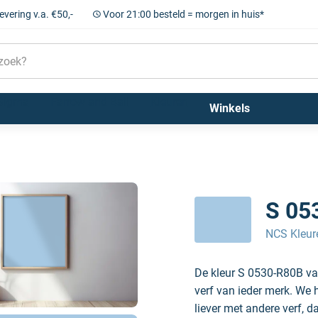
levering v.a. €50,-
Voor 21:00 besteld = morgen in huis*
Sigma
Farrow and Ball
Kleuren
Winkels
S 05
NCS Kleur
De kleur S 0530-R80B va
verf van ieder merk. We 
liever met andere verf, d