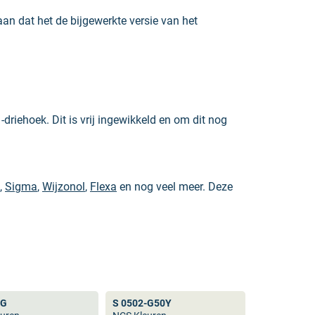
aan dat het de bijgewerkte versie van het
driehoek. Dit is vrij ingewikkeld en om dit nog
,
Sigma
,
Wijzonol
,
Flexa
en nog veel meer. Deze
k gebruikt in andere industrieën. Het grote
fieke kleur zoekt is de NCS kleurenwaaier een
-G
S 0502-G50Y
 ook niet
RAL 9010
. Dit geldt ook voor andere