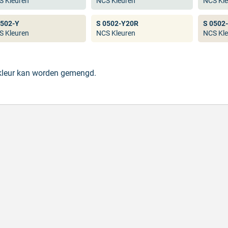
S Kleuren
NCS Kleuren
NCS Kle
0502-Y
S 0502-Y20R
S 0502
S Kleuren
NCS Kleuren
NCS Kle
 kleur kan worden gemengd.
de producten, snelle levering en goede
Goed v
vice
Goed ver
de producten, snelle levering en goede service
Geschrev
hreven door M. V. op 5 augustus 2026