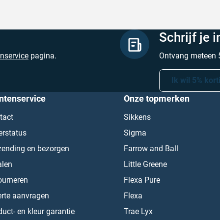
Schrijf je 
enservice
pagina.
Ontvang meteen 5
Ik wil 5% kort
ntenservice
Onze topmerken
tact
Sikkens
erstatus
Sigma
zending en bezorgen
Farrow and Ball
alen
Little Greene
ourneren
Flexa Pure
erte aanvragen
Flexa
uct- en kleur garantie
Trae Lyx