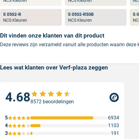
NCS Kleuren
NCS Kleuren
NC
populaire RAL kleuren.
S 0502-R
S 0502-R50B
S 
NCS Kleuren
NCS Kleuren
NC
Dit vinden onze klanten van dit product
Deze reviews zijn verzameld vanuit alle producten waarin deze
Lees wat klanten over Verf-plaza zeggen
4.68
Goe
8572 beoordelingen
ser
Goe
5
6934
Gesc
4
1103
3
191