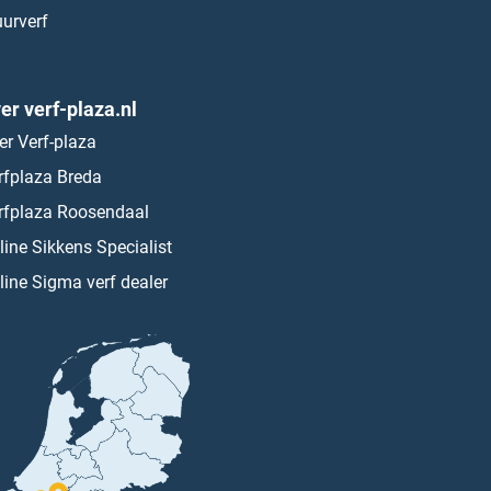
urverf
er verf-plaza.nl
er Verf-plaza
rfplaza Breda
rfplaza Roosendaal
line Sikkens Specialist
line Sigma verf dealer