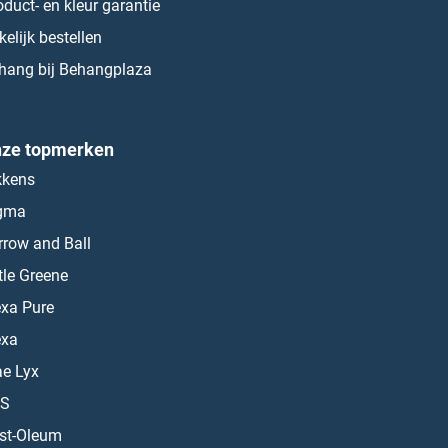
oduct- en kleur garantie
kelijk bestellen
hang bij Behangplaza
ze topmerken
kkens
gma
rrow and Ball
ttle Greene
exa Pure
exa
ae Lyx
S
st-Oleum