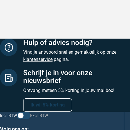
NCS kleurenwaaier een betere keus.
Snelle levering!
Goed verp
Een veel gestelde vraag is welke NCS kleur is RAL
prijs
Geschreven door Nancy K. op 7 augustus 2026
9010? Het antwoord hierop is eenvoudig: NCS heeft
Geschreve
geen RAL kleuren en dus ook niet
RAL 9010
. Dit geldt
ook voor andere populaire RAL kleuren.
Hulp of advies nodig?
Vind je antwoord snel en gemakkelijk op onze
klantenservice
pagina.
Schrijf je in voor onze
nieuwsbrief
Ontvang meteen 5% korting in jouw mailbox!
Ik wil 5% korting
Incl. BTW
Excl. BTW
Volg ons op: