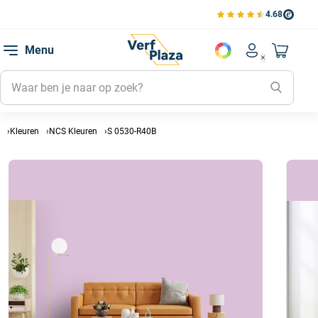
4.68
Bekijk de verfplaza beoord
Mijn be
Menu
Mijn pa
Account men
Naar mi
Mijn kl
Mijn g
Inlogge
Kleuren
NCS Kleuren
S 0530-R40B