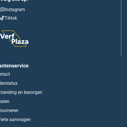
Instagram
Tiktok
antenservice
ntact
derstatus
rzending en bezorgen
talen
tourneren
ferte aanvragen