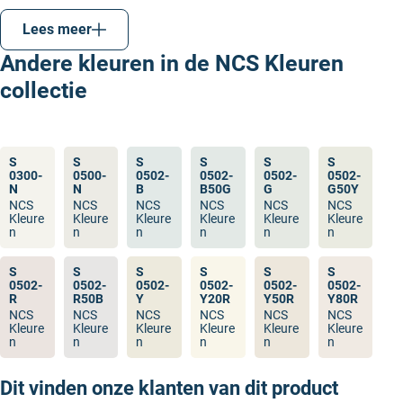
wit (W), zwart (S), geel (Y), rood (R), blauw (B) en
Lees meer
groen (G). Elke kleur in het systeem wordt
beschreven als een combinatie van deze
Andere kleuren in de NCS Kleuren
basiswaarnemingen.
collectie
Kleurcode structuur
: Een NCS-kleurcode bestaat
uit vier delen, zoals
:
S
: Staat voor
S 2030-Y50R
“Second Edition” en geeft aan dat het de
S
S
S
S
S
S
bijgewerkte versie van het systeem is.
0300-
0500-
0502-
0502-
0502-
0502-
N
N
B
B50G
G
G50Y
20
: Het percentage zwart in de kleur (zwartheid).
NCS
NCS
NCS
NCS
NCS
NCS
30
: De kleurverzadiging of chromaticiteit (hoe
Kleure
Kleure
Kleure
Kleure
Kleure
Kleure
n
n
n
n
n
n
sterk of intens de kleur is).
Y50R
: De tint, hier een menging van 50% geel (Y)
S
S
S
S
S
S
en 50% rood (R). Dit betekent dat de kleur een
0502-
0502-
0502-
0502-
0502-
0502-
R
R50B
Y
Y20R
Y50R
Y80R
oranjeachtig tint heeft.
NCS
NCS
NCS
NCS
NCS
NCS
Kleure
Kleure
Kleure
Kleure
Kleure
Kleure
Naast dit gaat NCS nog veel verder en zet het kleuren
n
n
n
n
n
n
in driedimensionale “kleurruimte” en gebruikt het een
Dit vinden onze klanten van dit product
NCS-kleurencirkel en -driehoek. Dit is vrij ingewikkeld