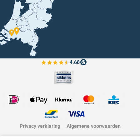
4.68
Bekijk de verfplaza beoordelingen
Privacy verklaring
Algemene voorwaarden