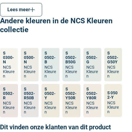
wit (W), zwart (S), geel (Y), rood (R), blauw (B) en
Lees meer
groen (G). Elke kleur in het systeem wordt
beschreven als een combinatie van deze
Andere kleuren in de NCS Kleuren
basiswaarnemingen.
collectie
Kleurcode structuur
: Een NCS-kleurcode bestaat
uit vier delen, zoals
:
S
: Staat voor
S 2030-Y50R
“Second Edition” en geeft aan dat het de
S
S
S
S
S
S
bijgewerkte versie van het systeem is.
0300-
0500-
0502-
0502-
0502-
0502-
N
N
B
B50G
G
G50Y
20
: Het percentage zwart in de kleur (zwartheid).
NCS
NCS
NCS
NCS
NCS
NCS
30
: De kleurverzadiging of chromaticiteit (hoe
Kleure
Kleure
Kleure
Kleure
Kleure
Kleure
n
n
n
n
n
n
sterk of intens de kleur is).
Y50R
: De tint, hier een menging van 50% geel (Y)
S
S
S
S
S
en 50% rood (R). Dit betekent dat de kleur een
S 050
0502-
0502-
0502-
0502-
0502-
2‑Y
R
R50B
Y
Y50R
Y80R
oranjeachtig tint heeft.
NCS
NCS
NCS
NCS
NCS
NCS
Kleure
Kleure
Kleure
Kleure
Kleure
Kleure
Naast dit gaat NCS nog veel verder en zet het kleuren
n
n
n
n
n
n
in driedimensionale “kleurruimte” en gebruikt het een
Dit vinden onze klanten van dit product
NCS-kleurencirkel en -driehoek. Dit is vrij ingewikkeld