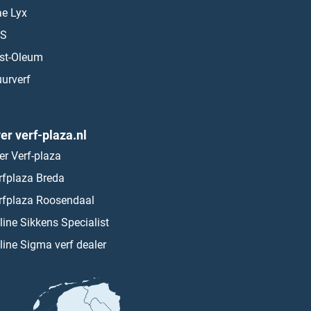
ae Lyx
S
st-Oleum
urverf
er verf-plaza.nl
er Verf-plaza
rfplaza Breda
rfplaza Roosendaal
line Sikkens Specialist
line Sigma verf dealer