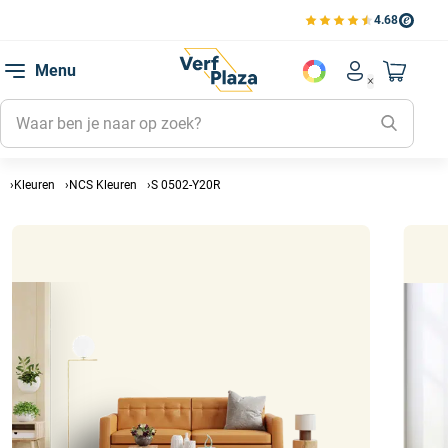
4.68
Bekijk de verfplaza beoord
Mijn be
Menu
Mijn pa
Account men
Naar mi
Mijn kl
Mijn g
Inlogge
Kleuren
NCS Kleuren
S 0502-Y20R