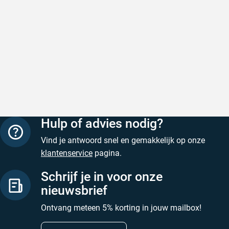
NCS kleurenwaaier een betere keus.
Snel en correct bezorgd
Prima ver
Een veel gestelde vraag is welke NCS kleur is RAL
Geschreven door Heleen W. op 6 augustus 2026
Geschreven
9010? Het antwoord hierop is eenvoudig: NCS heeft
geen RAL kleuren en dus ook niet
RAL 9010
. Dit geldt
ook voor andere populaire RAL kleuren.
Hulp of advies nodig?
Vind je antwoord snel en gemakkelijk op onze
klantenservice
pagina.
Schrijf je in voor onze
nieuwsbrief
Ontvang meteen 5% korting in jouw mailbox!