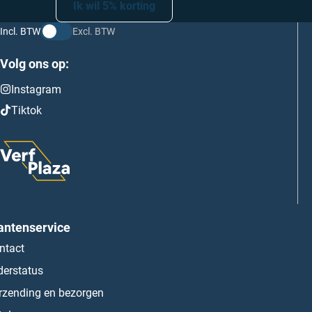
Ik wil 5% korting
Incl. BTW
Excl. BTW
Volg ons op:
Instagram
Tiktok
antenservice
ntact
derstatus
rzending en bezorgen