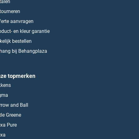
talen
tourneren
ferte aanvragen
oduct- en kleur garantie
kelijk bestellen
hang bij Behangplaza
ze topmerken
kkens
gma
rrow and Ball
ttle Greene
exa Pure
exa