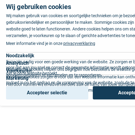
Wij gebruiken cookies
Wij maken gebruik van cookies en soortgelijke technieken om je bezo
gebruiksvriendelijker en persoonlijker te maken. Sommige cookies zij
website goed te laten functioneren. Andere cookies helpen ons om sta
verzamelen, je voorkeuren op te slaan of gerichte advertenties te tone
Meer informatie vind je in onze
privacyverklaring
Noodzakelijk
Deze zijn nodig voor een goede werking van de website. Ze zorgen er 
Analytisch
voor dat aan jou snel en correct de gewenste informatie wordt getoon
Statistische cookies helpen ons begrijpen hoe bezoekers de website g
Voorkeuren
dat je onze website bezoekt.
anoniem gegevens te verzamelen en te rapporteren.
Voorkeurscookies zorgen ervoor dat een website informatie kan onth
Marketing
invloed is op het gedrag en de vormgeving van de website, zoals de t
Hierdoor kunnen wij en adverteerders aan de hand van jouw surfged
voorkeur of de regio waar u woont.
gepersonaliseerde online advertenties en op maat gemaakte content 
Accepteer selectie
Accepte