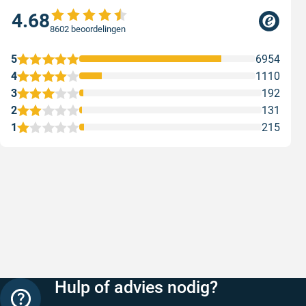
4.68
8602 beoordelingen
5
6954
4
1110
3
192
2
131
1
215
Snelle levering
Keurig
Snelle levering!
Goed verp
prijs
Geschreven door Nancy K. op 7 augustus 2026
Geschreve
Hulp of advies nodig?