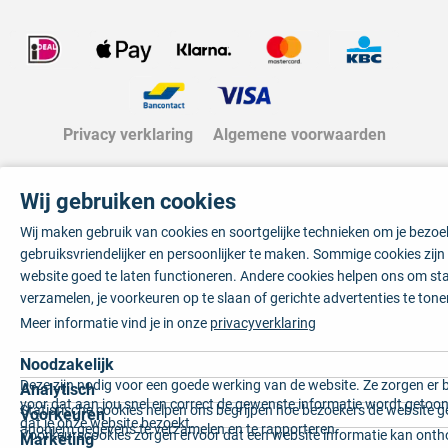
Privacy verklaring
Algemene voorwaarden
Wij gebruiken cookies
Wij maken gebruik van cookies en soortgelijke technieken om je bezo
gebruiksvriendelijker en persoonlijker te maken. Sommige cookies zij
website goed te laten functioneren. Andere cookies helpen ons om sta
verzamelen, je voorkeuren op te slaan of gerichte advertenties te tone
Meer informatie vind je in onze
privacyverklaring
Noodzakelijk
Deze zijn nodig voor een goede werking van de website. Ze zorgen er 
Analytisch
voor dat aan jou snel en correct de gewenste informatie wordt getoon
Statistische cookies helpen ons begrijpen hoe bezoekers de website g
Voorkeuren
dat je onze website bezoekt.
anoniem gegevens te verzamelen en te rapporteren.
Voorkeurscookies zorgen ervoor dat een website informatie kan onth
Marketing