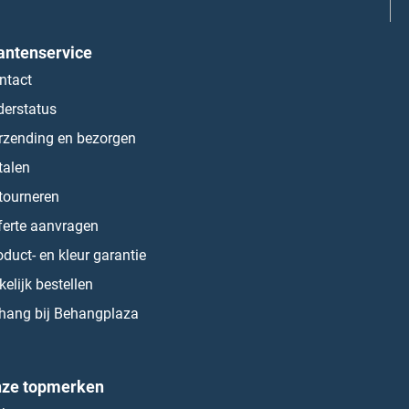
antenservice
ntact
derstatus
rzending en bezorgen
talen
tourneren
ferte aanvragen
oduct- en kleur garantie
kelijk bestellen
hang bij Behangplaza
ze topmerken