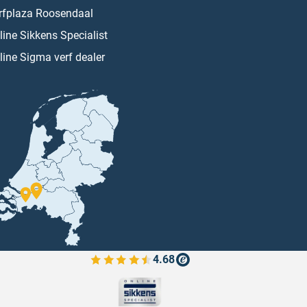
rfplaza Roosendaal
line Sikkens Specialist
line Sigma verf dealer
4.68
Bekijk de verfplaza beoordelingen