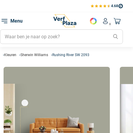
4.68
Bekijk de verfplaza beoord
Mijn be
Menu
Mijn pa
Account men
Naar mi
Mijn kl
Mijn g
Inlogge
Kleuren
Sherwin Williams
Rushing River SW 2093