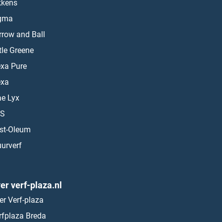
kkens
gma
rrow and Ball
ttle Greene
exa Pure
exa
ae Lyx
S
st-Oleum
urverf
er verf-plaza.nl
er Verf-plaza
rfplaza Breda