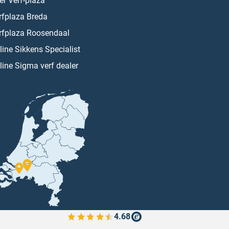
er Verf-plaza
rfplaza Breda
rfplaza Roosendaal
line Sikkens Specialist
line Sigma verf dealer
4.68
Bekijk de verfplaza beoordelingen