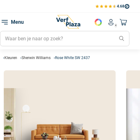
4.68
Bekijk de verfplaza beoord
Mijn be
Menu
Mijn pa
Account men
Naar mi
Mijn kl
Mijn g
Inlogge
Kleuren
Sherwin Williams
Rose White SW 2437