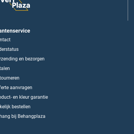
antenservice
ntact
derstatus
rzending en bezorgen
talen
tourneren
ferte aanvragen
oduct- en kleur garantie
kelijk bestellen
hang bij Behangplaza