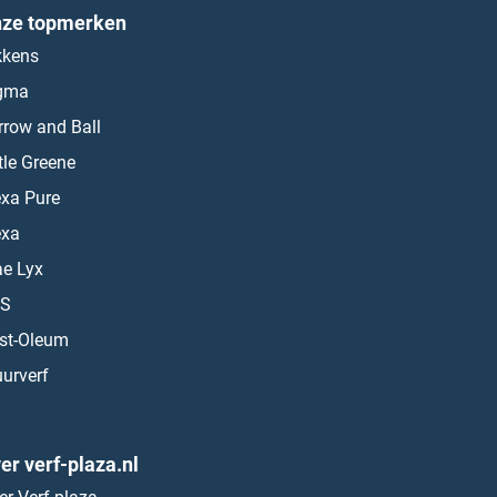
ze topmerken
kkens
gma
rrow and Ball
ttle Greene
exa Pure
exa
ae Lyx
S
st-Oleum
urverf
er verf-plaza.nl