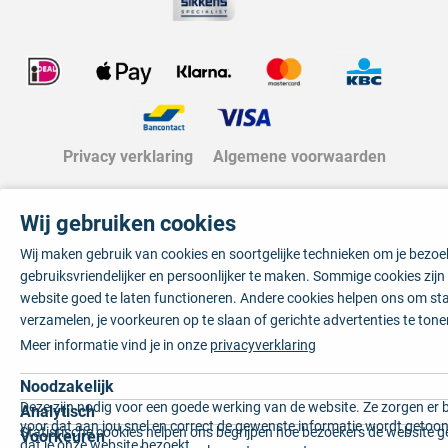
Privacy verklaring
Algemene voorwaarden
Wij gebruiken cookies
Wij maken gebruik van cookies en soortgelijke technieken om je bezo
gebruiksvriendelijker en persoonlijker te maken. Sommige cookies zij
website goed te laten functioneren. Andere cookies helpen ons om sta
verzamelen, je voorkeuren op te slaan of gerichte advertenties te tone
Meer informatie vind je in onze
privacyverklaring
Noodzakelijk
Deze zijn nodig voor een goede werking van de website. Ze zorgen er 
Analytisch
voor dat aan jou snel en correct de gewenste informatie wordt getoon
Statistische cookies helpen ons begrijpen hoe bezoekers de website g
Voorkeuren
dat je onze website bezoekt.