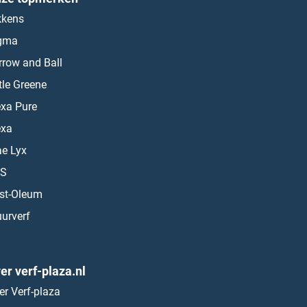
kkens
gma
rrow and Ball
ttle Greene
exa Pure
exa
ae Lyx
S
st-Oleum
urverf
er verf-plaza.nl
er Verf-plaza