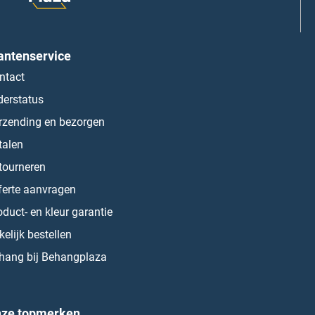
antenservice
ntact
derstatus
rzending en bezorgen
talen
tourneren
ferte aanvragen
oduct- en kleur garantie
kelijk bestellen
hang bij Behangplaza
ze topmerken