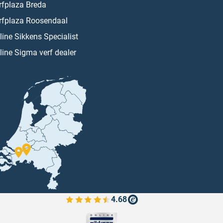
rfplaza Breda
rfplaza Roosendaal
line Sikkens Specialist
line Sigma verf dealer
4.68
Bekijk de verfplaza beoordelingen