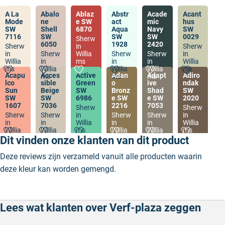
A La
Abalo
Ablaz
Abstr
Acade
Acant
Mode
ne
e SW
act
mic
hus
SW
Shell
6870
Aqua
Navy
SW
7116
SW
SW
SW
0029
Sherw
6050
1928
2420
Sherw
in
Sherw
in
Sherw
Willia
Sherw
Sherw
in
Willia
in
ms
in
in
Willia
ms
Willia
Willia
Willia
ms
Acapu
Acces
Active
Adan
Adapt
Adiro
ms
ms
ms
lco
sible
Green
o
ive
ndak
Sun
Beige
SW
Bronz
Shad
SW
SW
SW
6986
e SW
e SW
2020
1607
7036
2216
7053
Sherw
Sherw
Sherw
Sherw
in
Sherw
Sherw
in
in
in
Willia
in
in
Willia
Willia
Willia
ms
Willia
Willia
ms
ms
ms
ms
ms
Dit vinden onze klanten van dit product
Deze reviews zijn verzameld vanuit alle producten waarin
deze kleur kan worden gemengd.
Lees wat klanten over Verf-plaza zeggen