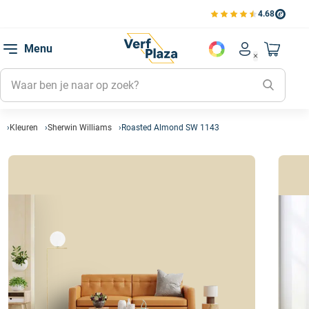
4.68
Bestell
Bekijk de verfplaza beoord
Favorie
Menu
Account men
Naar mi
Favorie
Mijn kl
Mijn g
Kleuren
Sherwin Williams
Roasted Almond SW 1143
Inlogge