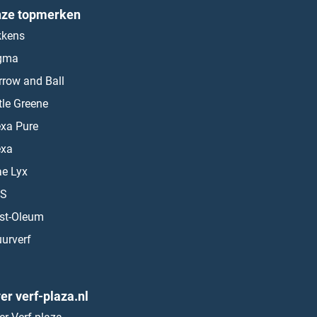
ze topmerken
kkens
gma
rrow and Ball
ttle Greene
exa Pure
exa
ae Lyx
S
st-Oleum
urverf
er verf-plaza.nl