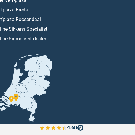
er Verf-plaza
rfplaza Breda
rfplaza Roosendaal
line Sikkens Specialist
line Sigma verf dealer
4.68
Bekijk de verfplaza beoordelingen