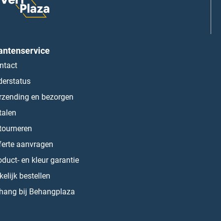
antenservice
ntact
derstatus
rzending en bezorgen
talen
tourneren
ferte aanvragen
oduct- en kleur garantie
kelijk bestellen
hang bij Behangplaza