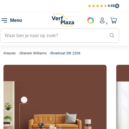
4.68
Bekijk de verfplaza beoord
Mijn be
Menu
Mijn pa
Account men
Naar mi
Mijn kl
Mijn g
Inlogge
Kleuren
Sherwin Williams
Riverboat SW 2308