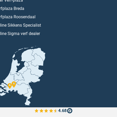
er Verf-plaza
rfplaza Breda
rfplaza Roosendaal
line Sikkens Specialist
line Sigma verf dealer
4.68
Bekijk de verfplaza beoordelingen