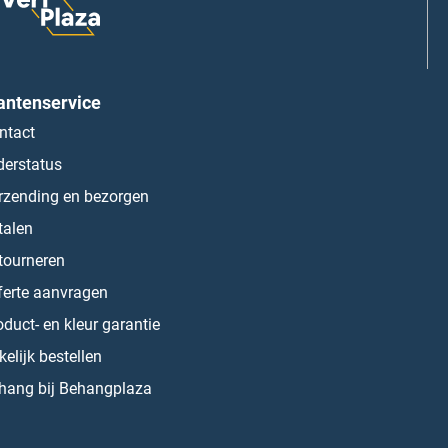
antenservice
ntact
derstatus
rzending en bezorgen
talen
tourneren
ferte aanvragen
oduct- en kleur garantie
kelijk bestellen
hang bij Behangplaza