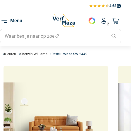
4.68
Bekijk de verfplaza beoord
Mijn be
Menu
Mijn pa
Account men
Naar mi
Mijn kl
Mijn g
Inlogge
Kleuren
Sherwin Williams
Restful White SW 2449