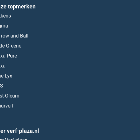
ze topmerken
kkens
gma
rrow and Ball
ttle Greene
exa Pure
exa
ae Lyx
S
st-Oleum
urverf
er verf-plaza.nl