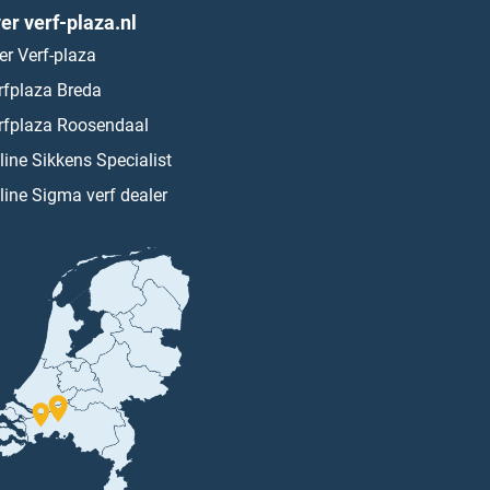
er verf-plaza.nl
er Verf-plaza
rfplaza Breda
rfplaza Roosendaal
line Sikkens Specialist
line Sigma verf dealer