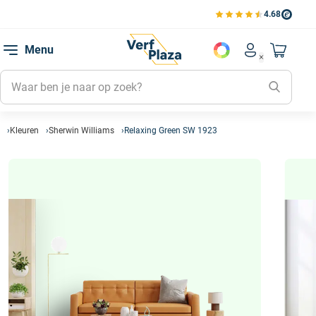
4.68
Bekijk de verfplaza beoord
Mijn be
Menu
Mijn pa
Account men
Naar mi
Mijn kl
Mijn g
Inlogge
Kleuren
Sherwin Williams
Relaxing Green SW 1923