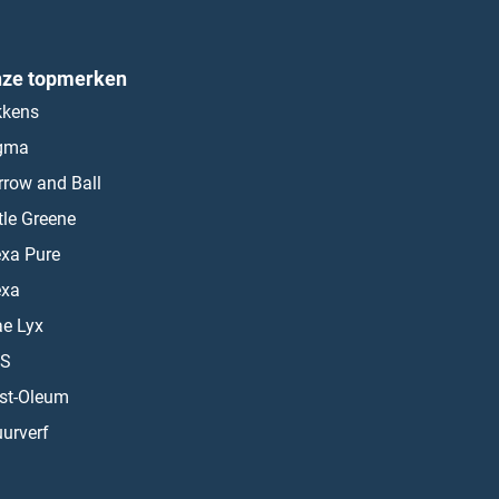
ze topmerken
kkens
gma
rrow and Ball
ttle Greene
exa Pure
exa
ae Lyx
S
st-Oleum
urverf