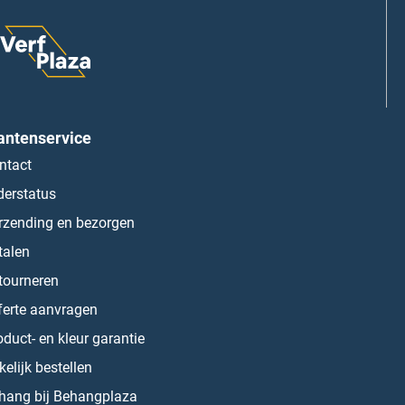
antenservice
ntact
derstatus
rzending en bezorgen
talen
tourneren
ferte aanvragen
oduct- en kleur garantie
kelijk bestellen
hang bij Behangplaza