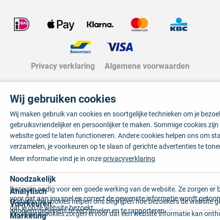
Privacy verklaring
Algemene voorwaarden
Wij gebruiken cookies
Wij maken gebruik van cookies en soortgelijke technieken om je bezo
gebruiksvriendelijker en persoonlijker te maken. Sommige cookies zij
website goed te laten functioneren. Andere cookies helpen ons om sta
verzamelen, je voorkeuren op te slaan of gerichte advertenties te tone
Meer informatie vind je in onze
privacyverklaring
Noodzakelijk
Deze zijn nodig voor een goede werking van de website. Ze zorgen er 
Analytisch
voor dat aan jou snel en correct de gewenste informatie wordt getoon
Statistische cookies helpen ons begrijpen hoe bezoekers de website g
Voorkeuren
dat je onze website bezoekt.
anoniem gegevens te verzamelen en te rapporteren.
Voorkeurscookies zorgen ervoor dat een website informatie kan onth
Marketing