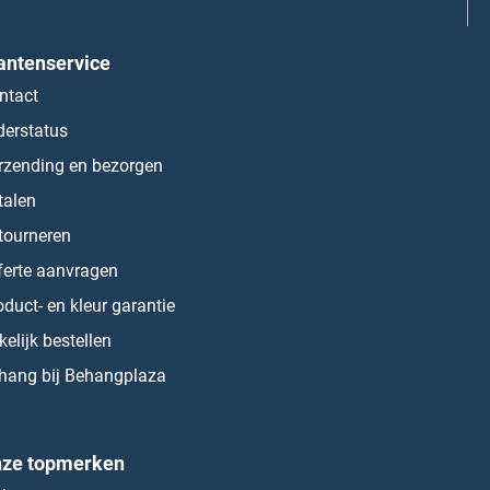
antenservice
ntact
derstatus
rzending en bezorgen
talen
tourneren
ferte aanvragen
oduct- en kleur garantie
kelijk bestellen
hang bij Behangplaza
ze topmerken