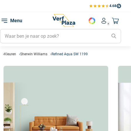
4.68
Bekijk de verfplaza beoord
Mijn be
Menu
Mijn pa
Account men
Naar mi
Mijn kl
Mijn g
Inlogge
Kleuren
Sherwin Williams
Refined Aqua SW 1199