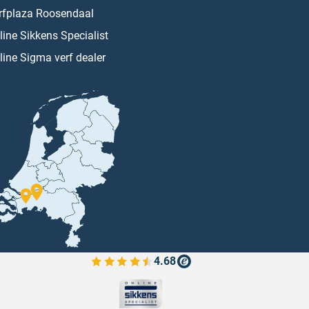
rfplaza Roosendaal
line Sikkens Specialist
line Sigma verf dealer
4.68
Bekijk de verfplaza beoordelingen