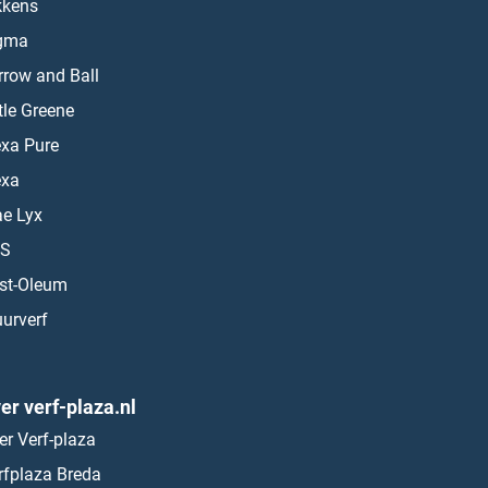
kkens
gma
rrow and Ball
ttle Greene
exa Pure
exa
ae Lyx
S
st-Oleum
urverf
er verf-plaza.nl
er Verf-plaza
rfplaza Breda