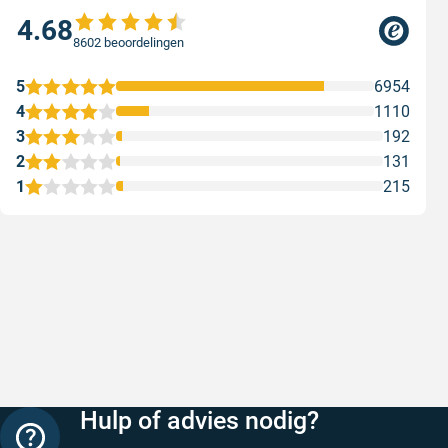
4.68
8602 beoordelingen
5
6954
4
1110
3
192
2
131
1
215
Snelle levering
Keurig
Snelle levering!
Goed verp
prijs
Geschreven door Nancy K. op 7 augustus 2026
Geschreve
Hulp of advies nodig?