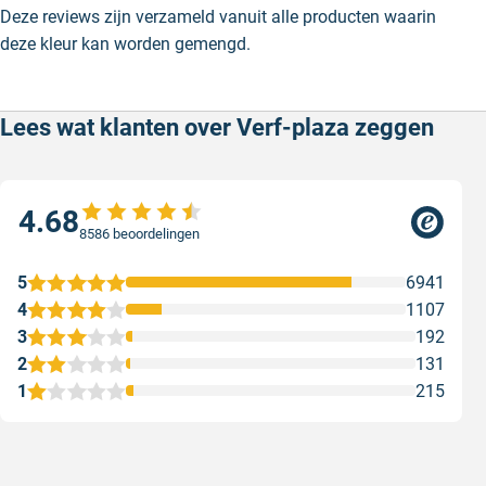
Deze reviews zijn verzameld vanuit alle producten waarin
deze kleur kan worden gemengd.
Lees wat klanten over Verf-plaza zeggen
4.68
8586 beoordelingen
5
6941
4
1107
3
192
2
131
1
215
Snel en correct bezorgd
Prima ver