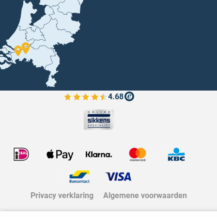
4.68
Bekijk de verfplaza beoordelingen
Privacy verklaring
Algemene voorwaarden