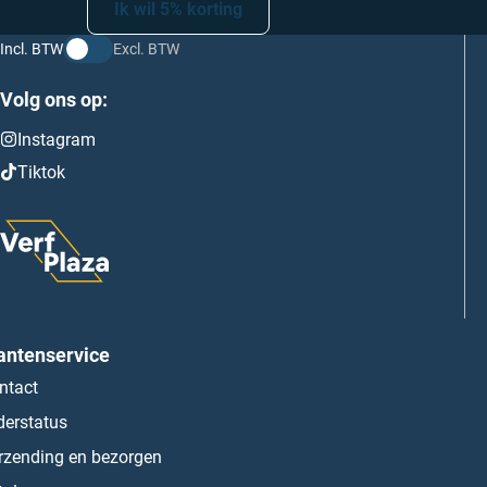
Ik wil 5% korting
Incl. BTW
Excl. BTW
Volg ons op:
Instagram
Tiktok
antenservice
ntact
derstatus
rzending en bezorgen