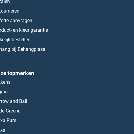
talen
tourneren
ferte aanvragen
oduct- en kleur garantie
kelijk bestellen
hang bij Behangplaza
ze topmerken
kkens
gma
rrow and Ball
ttle Greene
exa Pure
exa