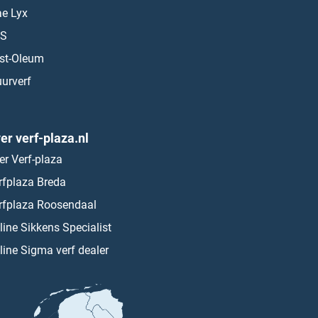
ae Lyx
S
st-Oleum
urverf
er verf-plaza.nl
er Verf-plaza
rfplaza Breda
rfplaza Roosendaal
line Sikkens Specialist
line Sigma verf dealer