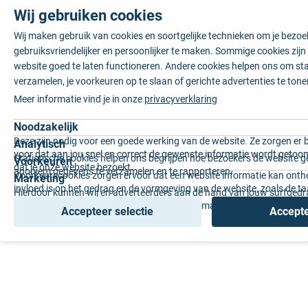
Wij gebruiken cookies
Wij maken gebruik van cookies en soortgelijke technieken om je bezo
gebruiksvriendelijker en persoonlijker te maken. Sommige cookies zij
website goed te laten functioneren. Andere cookies helpen ons om sta
verzamelen, je voorkeuren op te slaan of gerichte advertenties te tone
Meer informatie vind je in onze
privacyverklaring
Noodzakelijk
Deze zijn nodig voor een goede werking van de website. Ze zorgen er 
Analytisch
voor dat aan jou snel en correct de gewenste informatie wordt getoon
Statistische cookies helpen ons begrijpen hoe bezoekers de website g
Voorkeuren
dat je onze website bezoekt.
anoniem gegevens te verzamelen en te rapporteren.
Voorkeurscookies zorgen ervoor dat een website informatie kan onth
Marketing
invloed is op het gedrag en de vormgeving van de website, zoals de t
Hierdoor kunnen wij en adverteerders aan de hand van jouw surfged
voorkeur of de regio waar u woont.
gepersonaliseerde online advertenties en op maat gemaakte content 
Accepteer selectie
Accepte