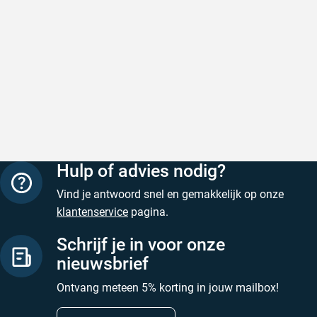
Snel en correct bezorgd
Prima ver
Geschreven door Heleen W. op 6 augustus 2026
Geschreven
Hulp of advies nodig?
Vind je antwoord snel en gemakkelijk op onze
klantenservice
pagina.
Schrijf je in voor onze
nieuwsbrief
Ontvang meteen 5% korting in jouw mailbox!