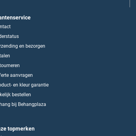
antenservice
ntact
derstatus
rzending en bezorgen
talen
tourneren
ferte aanvragen
oduct- en kleur garantie
kelijk bestellen
hang bij Behangplaza
ze topmerken