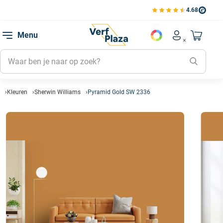
4.68
Bekijk de verfplaza beoord
Mijn be
Menu
Mijn pa
Account men
Naar mi
Mijn kl
Mijn g
Inlogge
Kleuren
Sherwin Williams
Pyramid Gold SW 2336