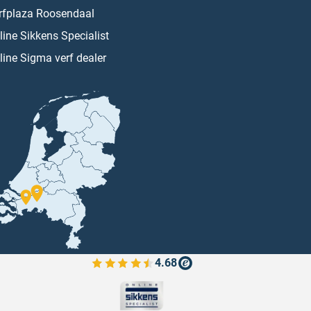
rfplaza Roosendaal
line Sikkens Specialist
line Sigma verf dealer
4.68
Bekijk de verfplaza beoordelingen