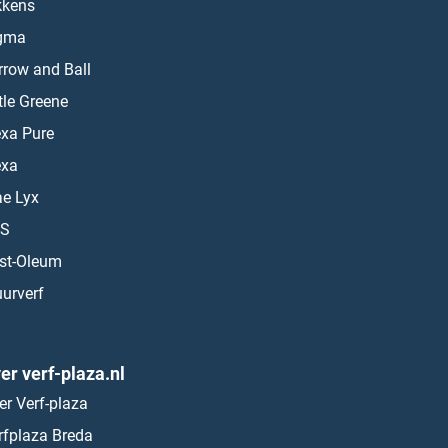
kkens
gma
rrow and Ball
ttle Greene
exa Pure
exa
ae Lyx
S
st-Oleum
urverf
er verf-plaza.nl
er Verf-plaza
rfplaza Breda