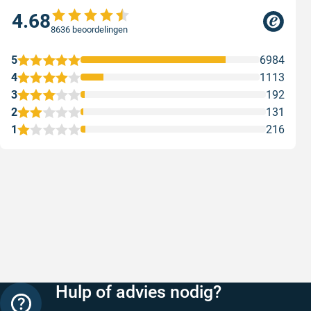
4.68
8636 beoordelingen
5
6984
4
1113
3
192
2
131
1
216
Snelle levering
Met (grat
Snelle levering, prijzen zijn goed. En
Met (grati
duidelijke website
sterren zi
Geschreven door Henri d. op 8 augustus 2026
Geschreven
Hulp of advies nodig?