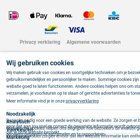
Privacy verklaring
Algemene voorwaarden
Wij gebruiken cookies
Wij maken gebruik van cookies en soortgelijke technieken om je bezo
gebruiksvriendelijker en persoonlijker te maken. Sommige cookies zij
website goed te laten functioneren. Andere cookies helpen ons om sta
verzamelen, je voorkeuren op te slaan of gerichte advertenties te tone
Meer informatie vind je in onze
privacyverklaring
Noodzakelijk
Deze zijn nodig voor een goede werking van de website. Ze zorgen er 
Analytisch
voor dat aan jou snel en correct de gewenste informatie wordt getoon
Statistische cookies helpen ons begrijpen hoe bezoekers de website g
Voorkeuren
dat je onze website bezoekt.
anoniem gegevens te verzamelen en te rapporteren.
Voorkeurscookies zorgen ervoor dat een website informatie kan onth
Marketing