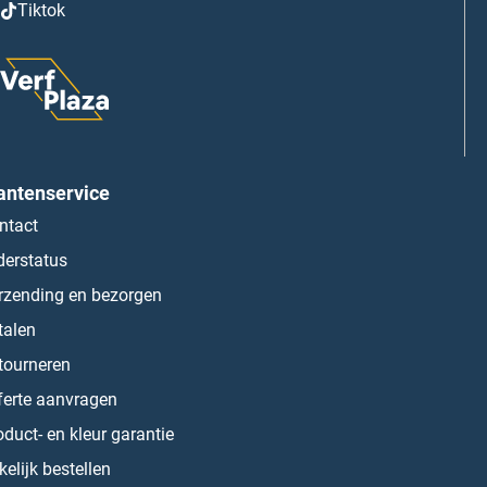
Tiktok
antenservice
ntact
derstatus
rzending en bezorgen
talen
tourneren
ferte aanvragen
oduct- en kleur garantie
kelijk bestellen