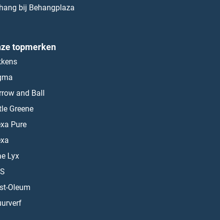
hang bij Behangplaza
ze topmerken
kkens
gma
rrow and Ball
ttle Greene
exa Pure
exa
ae Lyx
S
st-Oleum
urverf