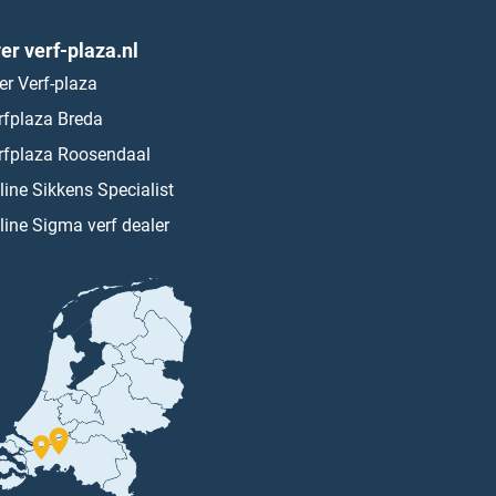
er verf-plaza.nl
er Verf-plaza
rfplaza Breda
rfplaza Roosendaal
line Sikkens Specialist
line Sigma verf dealer