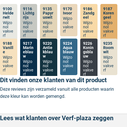
9100
9116
9135
9170
9186
9187
Helde
Lichtg
Papyr
Ivoor
Zandg
Koren
rwit
rijs
uswit
eel
geel
Wijzo
Wijzo
Wijzo
Wijzo
nol
Wijzo
Wijzo
nol
nol
nol
vakve
nol
nol
vakve
vakve
vakve
rf
vakve
vakve
rf
rf
rf
rf
rf
9188
9217
9220
9224
9226
9235
Vanill
Marin
Antie
Aqua
Konin
Room
e
eblau
kblau
blauw
gsbla
wit
w
w
uw
Wijzo
Wijzo
Wijzo
nol
Wijzo
Wijzo
nol
Wijzo
nol
vakve
nol
nol
vakve
nol
vakve
rf
vakve
vakve
rf
vakve
rf
rf
rf
rf
Dit vinden onze klanten van dit product
Deze reviews zijn verzameld vanuit alle producten waarin
deze kleur kan worden gemengd.
Lees wat klanten over Verf-plaza zeggen