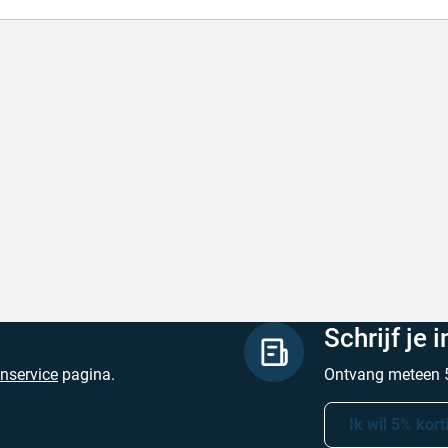
lle levering
Met (gr
le levering, prijzen zijn goed. En duidelijke
Met (gra
site
zijn
hreven door Henri d. op 8 augustus 2026
Geschrev
Schrijf je 
enservice
pagina.
Ontvang meteen 5
Ik wil 5% kort