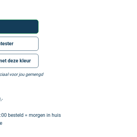
tester
met deze kleur
eciaal voor jou gemengd
,-
00 besteld = morgen in huis
e