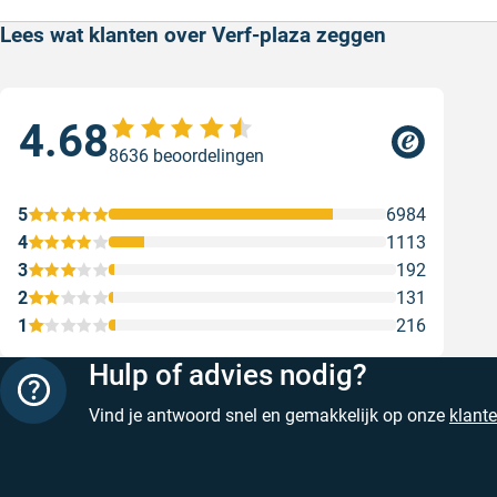
Lees wat klanten over Verf-plaza zeggen
4.68
Sne
8636 beoordelingen
Snel
web
5
6984
Gesc
4
1113
3
192
2
131
1
216
Hulp of advies nodig?
Vind je antwoord snel en gemakkelijk op onze
klant