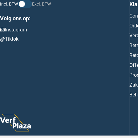
Kla
Incl. BTW
Excl. BTW
Con
Volg ons op:
Ord
Instagram
Ver
Tiktok
Bet
Ret
Off
Prod
Zake
Beh