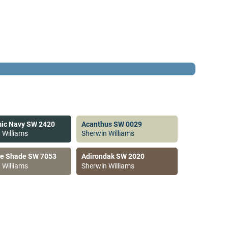
ic Navy SW 2420
Acanthus SW 0029
 Williams
Sherwin Williams
ve Shade SW 7053
Adirondak SW 2020
 Williams
Sherwin Williams