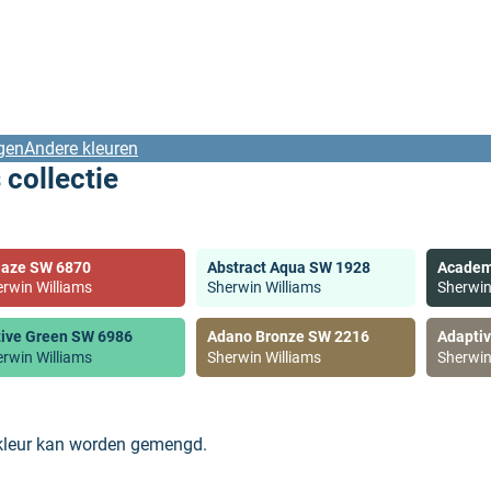
gen
Andere kleuren
 collectie
laze SW 6870
Abstract Aqua SW 1928
Academ
rwin Williams
Sherwin Williams
Sherwin
tive Green SW 6986
Adano Bronze SW 2216
Adapti
rwin Williams
Sherwin Williams
Sherwin
 kleur kan worden gemengd.