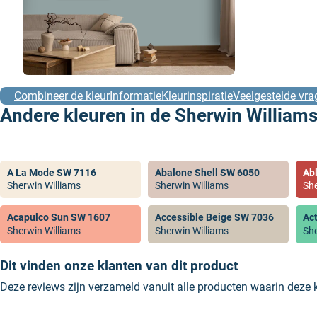
Combineer de kleur
Informatie
Kleurinspiratie
Veelgestelde vra
Andere kleuren in de Sherwin Williams
A La Mode SW 7116
Abalone Shell SW 6050
Ab
Sherwin Williams
Sherwin Williams
She
Acapulco Sun SW 1607
Accessible Beige SW 7036
Ac
Sherwin Williams
Sherwin Williams
She
Dit vinden onze klanten van dit product
Deze reviews zijn verzameld vanuit alle producten waarin deze