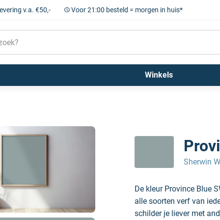
levering v.a. €50,-
Voor 21:00 besteld = morgen in huis*
Sigma
Farrow and Ball
Kleuren
Winkels
Prov
Sherwin W
De kleur Province Blue 
alle soorten verf van ie
schilder je liever met and