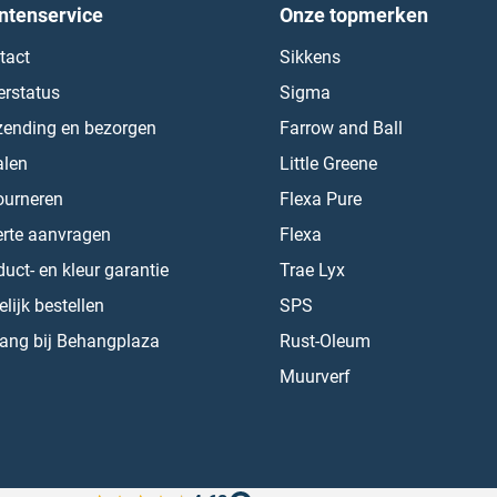
ntenservice
Onze topmerken
tact
Sikkens
erstatus
Sigma
zending en bezorgen
Farrow and Ball
alen
Little Greene
ourneren
Flexa Pure
erte aanvragen
Flexa
uct- en kleur garantie
Trae Lyx
lijk bestellen
SPS
ang bij Behangplaza
Rust-Oleum
Muurverf