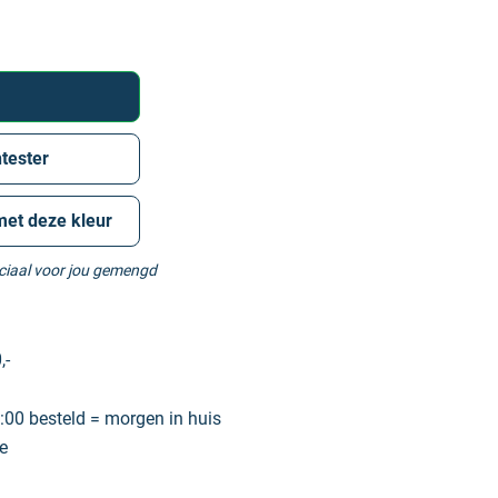
tester
met deze kleur
eciaal voor jou gemengd
,-
00 besteld = morgen in huis
e