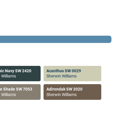
ic Navy SW 2420
Acanthus SW 0029
 Williams
Sherwin Williams
ve Shade SW 7053
Adirondak SW 2020
 Williams
Sherwin Williams