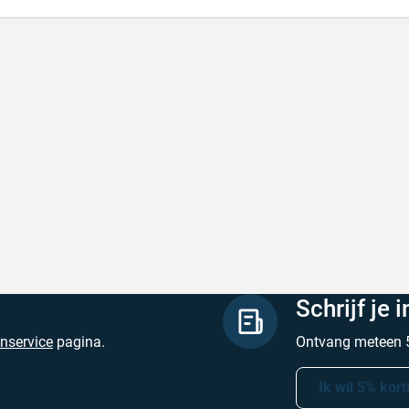
lle levering
Met (gr
le levering, prijzen zijn goed. En duidelijke
Met (gra
site
zijn
hreven door Henri d. op 8 augustus 2026
Geschrev
Schrijf je 
enservice
pagina.
Ontvang meteen 5
Ik wil 5% kort