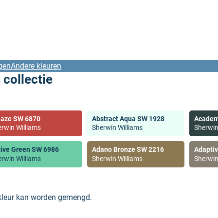
gen
Andere kleuren
 collectie
laze SW 6870
Abstract Aqua SW 1928
Academ
rwin Williams
Sherwin Williams
Sherwin
tive Green SW 6986
Adano Bronze SW 2216
Adapti
rwin Williams
Sherwin Williams
Sherwin
 kleur kan worden gemengd.