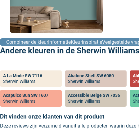
Combineer de kleur
Informatie
Kleurinspiratie
Veelgestelde vra
Andere kleuren in de Sherwin Williams
A La Mode SW 7116
Abalone Shell SW 6050
Ab
Sherwin Williams
Sherwin Williams
She
Acapulco Sun SW 1607
Accessible Beige SW 7036
Ac
Sherwin Williams
Sherwin Williams
She
Dit vinden onze klanten van dit product
Deze reviews zijn verzameld vanuit alle producten waarin deze