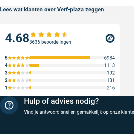
Lees wat klanten over Verf-plaza zeggen
4.68
Sne
8636 beoordelingen
Snel
web
5
6984
Gesc
4
1113
3
192
2
131
1
216
Hulp of advies nodig?
Vind je antwoord snel en gemakkelijk op onze
klant