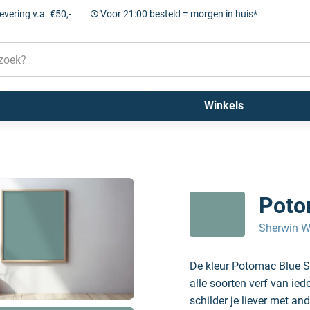
levering v.a. €50,-
Voor 21:00 besteld = morgen in huis*
Sigma
Farrow and Ball
Kleuren
Winkels
Poto
Sherwin W
De kleur Potomac Blue S
alle soorten verf van ie
schilder je liever met and