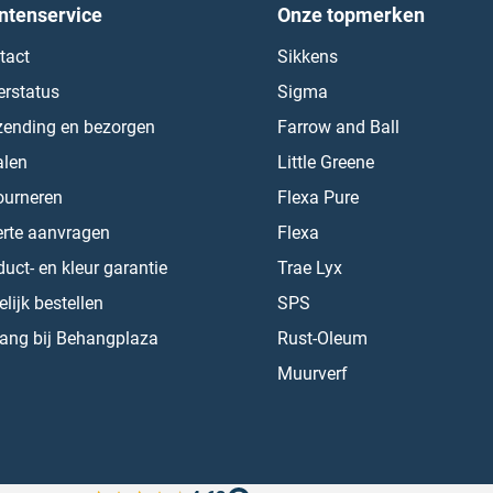
ntenservice
Onze topmerken
tact
Sikkens
erstatus
Sigma
zending en bezorgen
Farrow and Ball
alen
Little Greene
ourneren
Flexa Pure
erte aanvragen
Flexa
uct- en kleur garantie
Trae Lyx
lijk bestellen
SPS
ang bij Behangplaza
Rust-Oleum
Muurverf