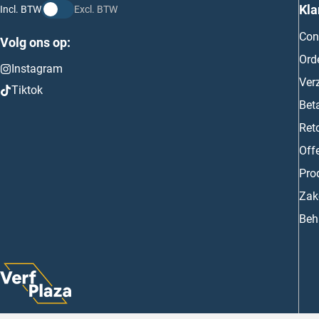
Kla
Incl. BTW
Excl. BTW
Con
Volg ons op:
Ord
Instagram
Ver
Tiktok
Bet
Ret
Off
Prod
Zake
Beh