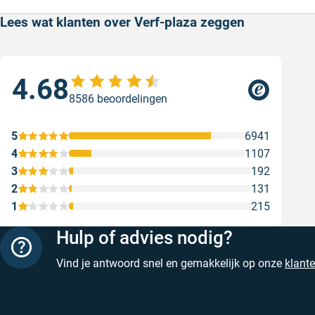
Lees wat klanten over Verf-plaza zeggen
4.68
Sne
8586 beoordelingen
Sne
Gesc
5
6941
4
1107
3
192
2
131
1
215
Hulp of advies nodig?
Vind je antwoord snel en gemakkelijk op onze
klant