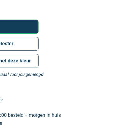
tester
met deze kleur
eciaal voor jou gemengd
,-
00 besteld = morgen in huis
e