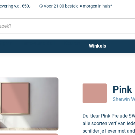
levering v.a. €50,-
Voor 21:00 besteld = morgen in huis*
Sigma
Farrow and Ball
Kleuren
Winkels
Pink
Sherwin W
De kleur Pink Prelude S
alle soorten verf van ie
schilder je liever met and