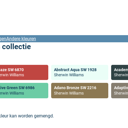
gen
Andere kleuren
 collectie
laze SW 6870
Abstract Aqua SW 1928
Academ
rwin Williams
Sherwin Williams
Sherwin
tive Green SW 6986
Adano Bronze SW 2216
Adapti
rwin Williams
Sherwin Williams
Sherwin
 kleur kan worden gemengd.