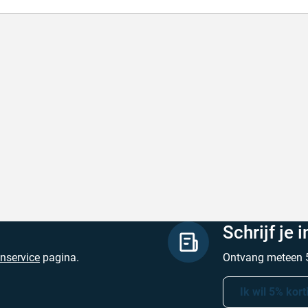
l en correct bezorgd
Prima verpakt e
l en correct bezorgd
Prima verpakt en
hreven door Heleen W. op 6 augustus 2026
Geschreven door Pa
Schrijf je 
enservice
pagina.
Ontvang meteen 5
Ik wil 5% kort