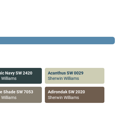
ic Navy SW 2420
Acanthus SW 0029
 Williams
Sherwin Williams
ve Shade SW 7053
Adirondak SW 2020
 Williams
Sherwin Williams