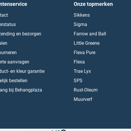
ntenservice
Onze topmerken
tact
Sikkens
erstatus
Sigma
zending en bezorgen
Farrow and Ball
alen
Little Greene
ourneren
Flexa Pure
erte aanvragen
Flexa
uct- en kleur garantie
Trae Lyx
lijk bestellen
SPS
ang bij Behangplaza
Rust-Oleum
Muurverf