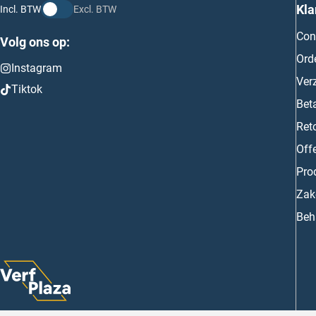
Kla
Incl. BTW
Excl. BTW
Con
Volg ons op:
Ord
Instagram
Ver
Tiktok
Bet
Ret
Off
Prod
Zake
Beh