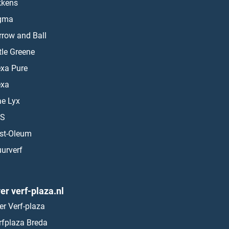
kkens
gma
rrow and Ball
ttle Greene
exa Pure
exa
ae Lyx
S
st-Oleum
urverf
er verf-plaza.nl
er Verf-plaza
rfplaza Breda