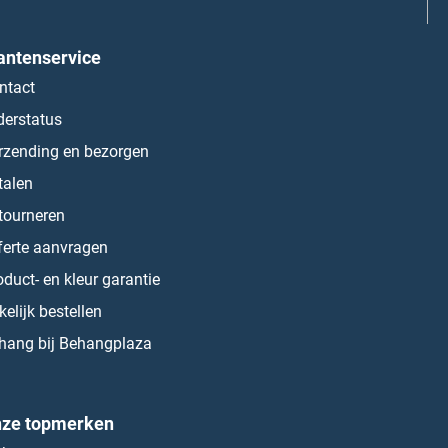
antenservice
ntact
derstatus
rzending en bezorgen
talen
tourneren
ferte aanvragen
oduct- en kleur garantie
kelijk bestellen
hang bij Behangplaza
ze topmerken