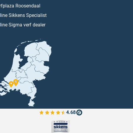
rfplaza Roosendaal
line Sikkens Specialist
line Sigma verf dealer
4.68
Bekijk de verfplaza beoordelingen