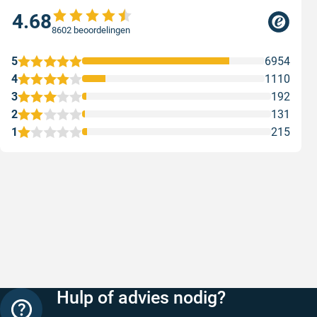
4.68
8602 beoordelingen
5
6954
4
1110
3
192
2
131
1
215
Snelle levering
Keurig
Snelle levering!
Goed verp
prijs
Geschreven door Nancy K. op 7 augustus 2026
Geschreve
Hulp of advies nodig?