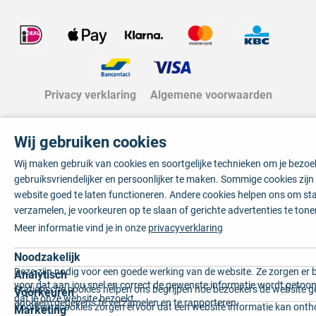
Privacy verklaring
Algemene voorwaarden
Wij gebruiken cookies
Wij maken gebruik van cookies en soortgelijke technieken om je bezo
gebruiksvriendelijker en persoonlijker te maken. Sommige cookies zij
website goed te laten functioneren. Andere cookies helpen ons om sta
verzamelen, je voorkeuren op te slaan of gerichte advertenties te tone
Meer informatie vind je in onze
privacyverklaring
Noodzakelijk
Deze zijn nodig voor een goede werking van de website. Ze zorgen er 
Analytisch
voor dat aan jou snel en correct de gewenste informatie wordt getoon
Statistische cookies helpen ons begrijpen hoe bezoekers de website g
Voorkeuren
dat je onze website bezoekt.
anoniem gegevens te verzamelen en te rapporteren.
Voorkeurscookies zorgen ervoor dat een website informatie kan onth
Marketing