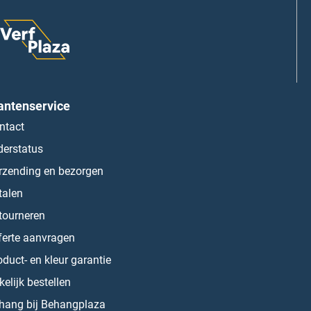
antenservice
ntact
derstatus
rzending en bezorgen
talen
tourneren
ferte aanvragen
oduct- en kleur garantie
kelijk bestellen
hang bij Behangplaza