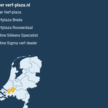
er verf-plaza.nl
er Verf-plaza
rfplaza Breda
rfplaza Roosendaal
line Sikkens Specialist
line Sigma verf dealer