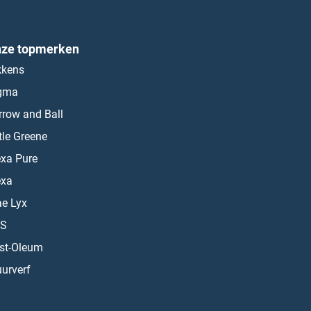
ze topmerken
kkens
gma
rrow and Ball
ttle Greene
exa Pure
exa
ae Lyx
S
st-Oleum
urverf