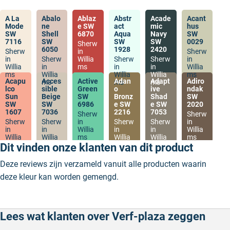
A La
Abalo
Ablaz
Abstr
Acade
Acant
Mode
ne
e SW
act
mic
hus
SW
Shell
6870
Aqua
Navy
SW
7116
SW
SW
SW
0029
Sherw
6050
1928
2420
Sherw
in
Sherw
in
Sherw
Willia
Sherw
Sherw
in
Willia
in
ms
in
in
Willia
ms
Willia
Willia
Willia
ms
Acapu
Acces
Active
Adan
Adapt
Adiro
ms
ms
ms
lco
sible
Green
o
ive
ndak
Sun
Beige
SW
Bronz
Shad
SW
SW
SW
6986
e SW
e SW
2020
1607
7036
2216
7053
Sherw
Sherw
Sherw
Sherw
in
Sherw
Sherw
in
in
in
Willia
in
in
Willia
Willia
Willia
ms
Willia
Willia
ms
ms
ms
ms
ms
Dit vinden onze klanten van dit product
Deze reviews zijn verzameld vanuit alle producten waarin
deze kleur kan worden gemengd.
Lees wat klanten over Verf-plaza zeggen