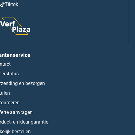
Tiktok
antenservice
ntact
derstatus
rzending en bezorgen
talen
tourneren
ferte aanvragen
oduct- en kleur garantie
kelijk bestellen