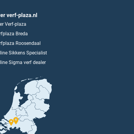
er verf-plaza.nl
er Verf-plaza
rfplaza Breda
rfplaza Roosendaal
line Sikkens Specialist
line Sigma verf dealer