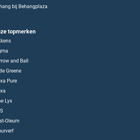
hang bij Behangplaza
ze topmerken
kkens
gma
rrow and Ball
ttle Greene
exa Pure
exa
ae Lyx
S
st-Oleum
urverf