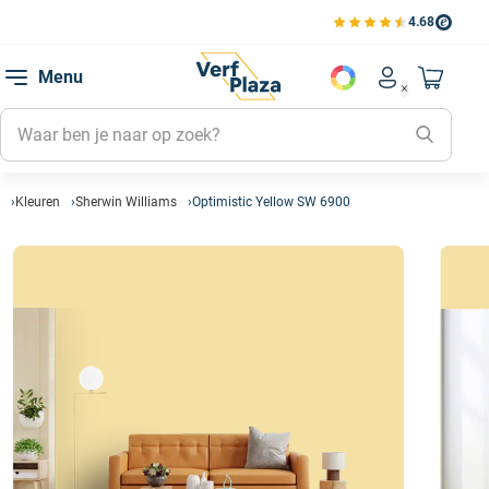
4.68
Bekijk de verfplaza beoord
Mijn be
Menu
Mijn pa
Account men
Naar mi
Mijn kl
Mijn g
Inlogge
Kleuren
Sherwin Williams
Optimistic Yellow SW 6900