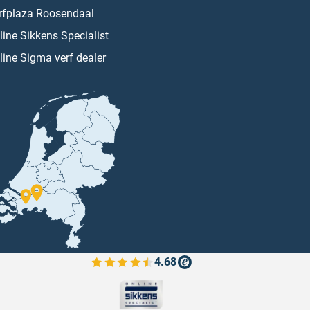
rfplaza Roosendaal
line Sikkens Specialist
line Sigma verf dealer
4.68
Bekijk de verfplaza beoordelingen