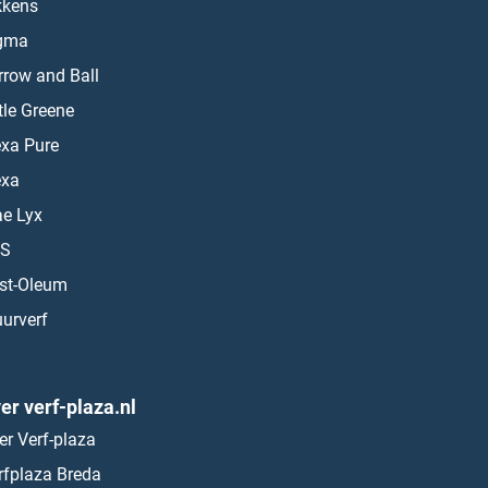
kkens
gma
rrow and Ball
ttle Greene
exa Pure
exa
ae Lyx
S
st-Oleum
urverf
er verf-plaza.nl
er Verf-plaza
rfplaza Breda