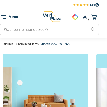
4.68
Bekijk de verfplaza beoord
Mijn be
Menu
Mijn pa
Account men
Naar mi
Mijn kl
Mijn g
Inlogge
Kleuren
Sherwin Williams
Ocean View SW 1765