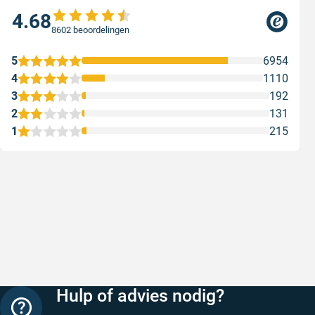
4.68
8602 beoordelingen
5
6954
4
1110
3
192
2
131
1
215
Snelle levering
Keurig
Snelle levering!
Goed verp
prijs
Geschreven door Nancy K. op 7 augustus 2026
Geschreve
Hulp of advies nodig?