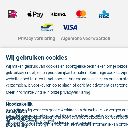
Privacy verklaring
Algemene voorwaarden
Wij gebruiken cookies
Wij maken gebruik van cookies en soortgelijke technieken om je bezo
gebruiksvriendelijker en persoonlijker te maken. Sommige cookies zij
website goed te laten functioneren. Andere cookies helpen ons om sta
verzamelen, je voorkeuren op te slaan of gerichte advertenties te tone
Meer informatie vind je in onze
privacyverklaring
Noodzakelijk
Deze zijn nodig voor een goede werking van de website. Ze zorgen er 
Analytisch
voor dat aan jou snel en correct de gewenste informatie wordt getoon
Statistische cookies helpen ons begrijpen hoe bezoekers de website g
Voorkeuren
dat je onze website bezoekt.
anoniem gegevens te verzamelen en te rapporteren.
Voorkeurscookies zorgen ervoor dat een website informatie kan onth
Marketing