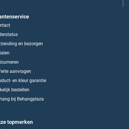
antenservice
ntact
derstatus
rzending en bezorgen
talen
tourneren
ferte aanvragen
oduct- en kleur garantie
kelijk bestellen
hang bij Behangplaza
ze topmerken