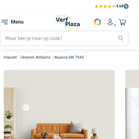
4.68
Bekijk de verfplaza beoord
Mijn be
Menu
Mijn pa
Account men
Naar mi
Mijn kl
Mijn g
Inlogge
Kleuren
Sherwin Williams
Nuance SW 7049