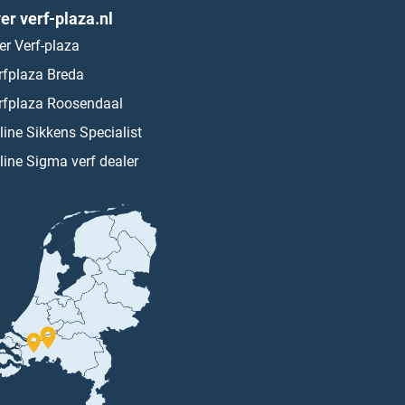
er verf-plaza.nl
er Verf-plaza
rfplaza Breda
rfplaza Roosendaal
line Sikkens Specialist
line Sigma verf dealer