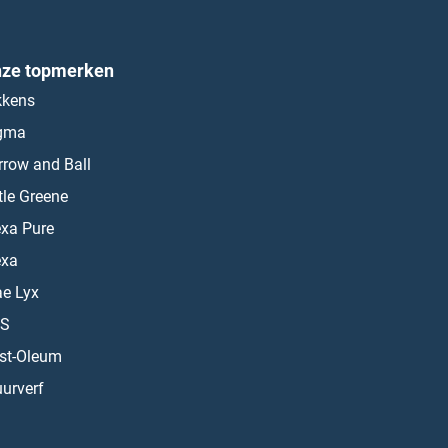
ze topmerken
kkens
gma
rrow and Ball
ttle Greene
exa Pure
exa
ae Lyx
S
st-Oleum
urverf