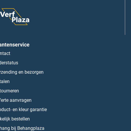
antenservice
ntact
derstatus
rzending en bezorgen
talen
tourneren
ferte aanvragen
oduct- en kleur garantie
kelijk bestellen
hang bij Behangplaza