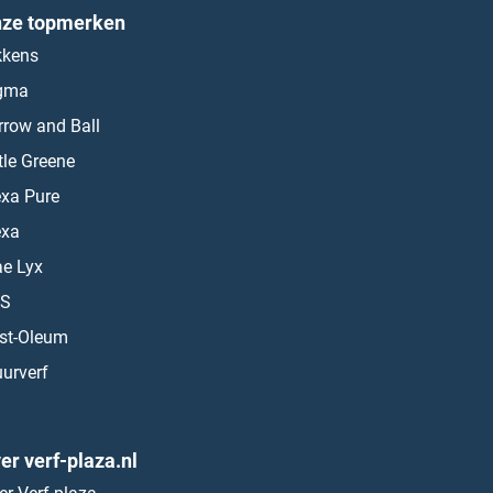
ze topmerken
kkens
gma
rrow and Ball
ttle Greene
exa Pure
exa
ae Lyx
S
st-Oleum
urverf
er verf-plaza.nl