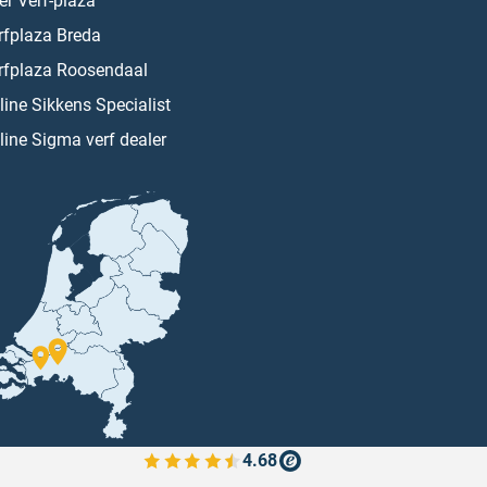
er Verf-plaza
rfplaza Breda
rfplaza Roosendaal
line Sikkens Specialist
line Sigma verf dealer
4.68
Bekijk de verfplaza beoordelingen