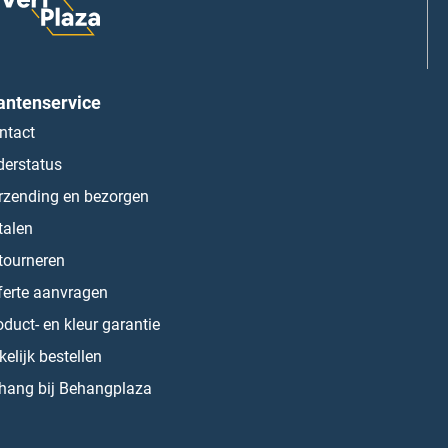
antenservice
ntact
derstatus
rzending en bezorgen
talen
tourneren
ferte aanvragen
oduct- en kleur garantie
kelijk bestellen
hang bij Behangplaza