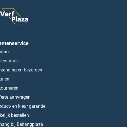
antenservice
ntact
derstatus
rzending en bezorgen
talen
tourneren
ferte aanvragen
oduct- en kleur garantie
kelijk bestellen
hang bij Behangplaza