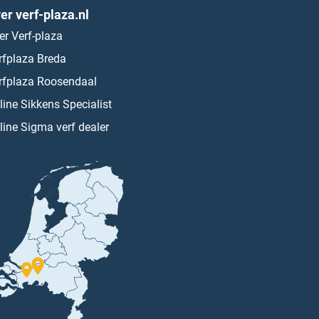
er verf-plaza.nl
er Verf-plaza
rfplaza Breda
rfplaza Roosendaal
line Sikkens Specialist
line Sigma verf dealer