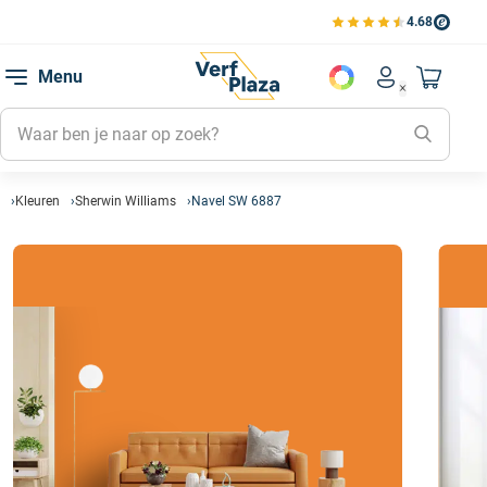
4.68
Bekijk de verfplaza beoord
Mijn be
Menu
Mijn pa
Account men
Naar mi
Mijn kl
Mijn g
Inlogge
Kleuren
Sherwin Williams
Navel SW 6887