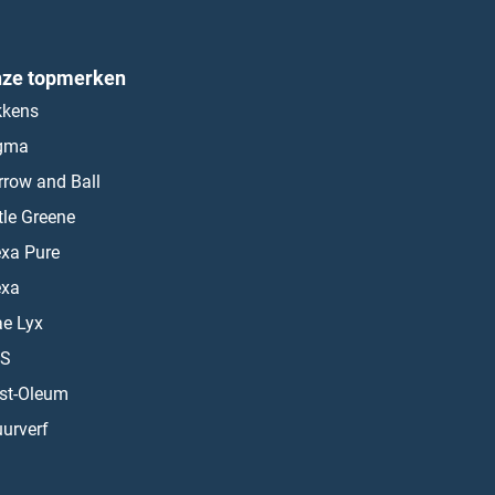
ze topmerken
kkens
gma
rrow and Ball
ttle Greene
exa Pure
exa
ae Lyx
S
st-Oleum
urverf