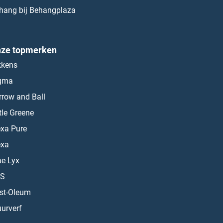
hang bij Behangplaza
ze topmerken
kkens
gma
rrow and Ball
ttle Greene
exa Pure
exa
ae Lyx
S
st-Oleum
urverf