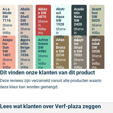
A La
Abalo
Ablaz
Abstr
Acade
Acant
Mode
ne
e SW
act
mic
hus
SW
Shell
6870
Aqua
Navy
SW
7116
SW
SW
SW
0029
Sherw
6050
1928
2420
Sherw
in
Sherw
in
Sherw
Willia
Sherw
Sherw
in
Willia
in
ms
in
in
Willia
ms
Willia
Willia
Willia
ms
Acapu
Acces
Active
Adan
Adapt
Adiro
ms
ms
ms
lco
sible
Green
o
ive
ndak
Sun
Beige
SW
Bronz
Shad
SW
SW
SW
6986
e SW
e SW
2020
1607
7036
2216
7053
Sherw
Sherw
Sherw
Sherw
in
Sherw
Sherw
in
in
in
Willia
in
in
Willia
Willia
Willia
ms
Willia
Willia
ms
ms
ms
ms
ms
Dit vinden onze klanten van dit product
Deze reviews zijn verzameld vanuit alle producten waarin
deze kleur kan worden gemengd.
Lees wat klanten over Verf-plaza zeggen