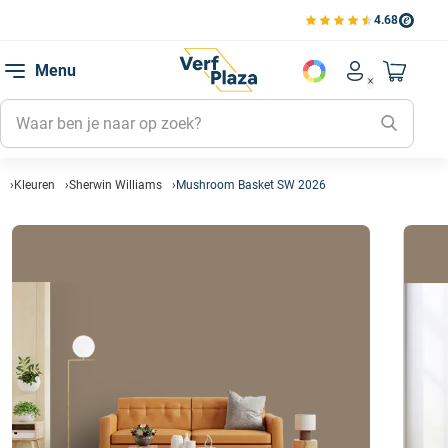
4.68
Bekijk de verfplaza beoord
Mijn be
Menu
Mijn pa
Account men
Naar mi
Mijn kl
Mijn g
Inlogge
Kleuren
Sherwin Williams
Mushroom Basket SW 2026