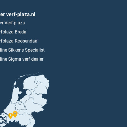
er verf-plaza.nl
er Verf-plaza
rfplaza Breda
rfplaza Roosendaal
line Sikkens Specialist
line Sigma verf dealer