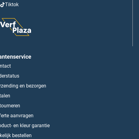
Tiktok
antenservice
ntact
derstatus
rzending en bezorgen
talen
tourneren
ferte aanvragen
oduct- en kleur garantie
kelijk bestellen