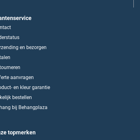
antenservice
ntact
derstatus
rzending en bezorgen
talen
tourneren
ferte aanvragen
oduct- en kleur garantie
kelijk bestellen
hang bij Behangplaza
ze topmerken