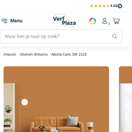
4.68
Bekijk de verfplaza beoord
Mijn be
Menu
Mijn pa
Account men
Naar mi
Mijn kl
Mijn g
Inlogge
Kleuren
Sherwin Williams
Monte Carlo SW 2328