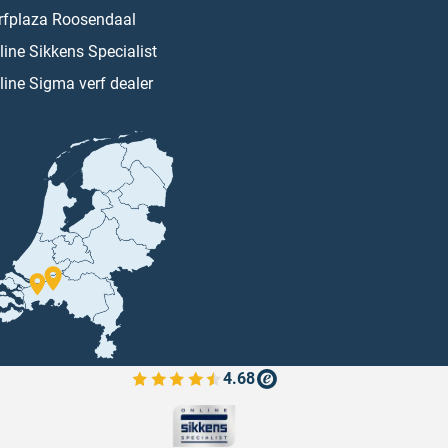
rfplaza Roosendaal
line Sikkens Specialist
line Sigma verf dealer
4.68
Bekijk de verfplaza beoordelingen