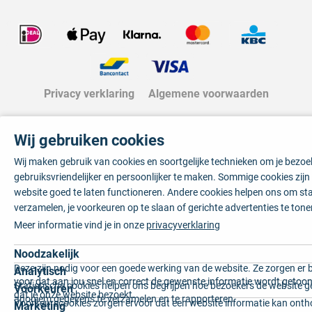
Privacy verklaring
Algemene voorwaarden
Wij gebruiken cookies
Wij maken gebruik van cookies en soortgelijke technieken om je bezo
gebruiksvriendelijker en persoonlijker te maken. Sommige cookies zij
website goed te laten functioneren. Andere cookies helpen ons om sta
verzamelen, je voorkeuren op te slaan of gerichte advertenties te tone
Meer informatie vind je in onze
privacyverklaring
Noodzakelijk
Deze zijn nodig voor een goede werking van de website. Ze zorgen er 
Analytisch
voor dat aan jou snel en correct de gewenste informatie wordt getoon
Statistische cookies helpen ons begrijpen hoe bezoekers de website g
Voorkeuren
dat je onze website bezoekt.
anoniem gegevens te verzamelen en te rapporteren.
Voorkeurscookies zorgen ervoor dat een website informatie kan onth
Marketing