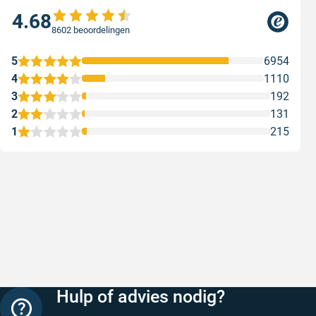
4.68
8602 beoordelingen
5
6954
4
1110
3
192
2
131
1
215
Snelle levering
Keurig
Snelle levering!
Goed verp
prijs
Geschreven door Nancy K. op 7 augustus 2026
Geschreve
Hulp of advies nodig?