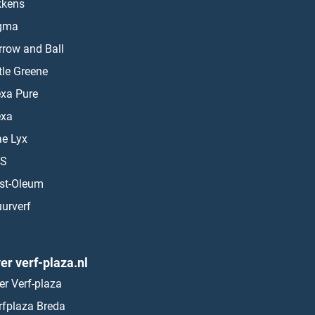
kkens
gma
rrow and Ball
ttle Greene
exa Pure
exa
ae Lyx
S
st-Oleum
urverf
er verf-plaza.nl
er Verf-plaza
rfplaza Breda