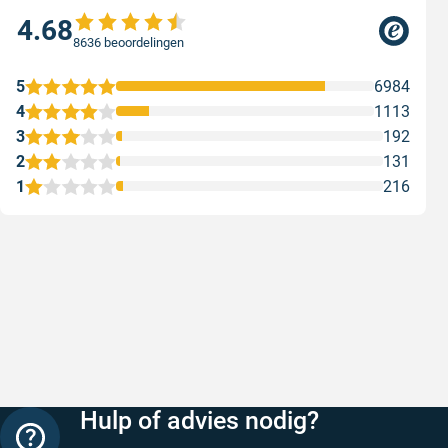
4.68
8636 beoordelingen
5
6984
4
1113
3
192
2
131
1
216
Snelle levering
Met (grat
Snelle levering, prijzen zijn goed. En
Met (grati
duidelijke website
sterren zi
Geschreven door Henri d. op 8 augustus 2026
Geschreven
Hulp of advies nodig?