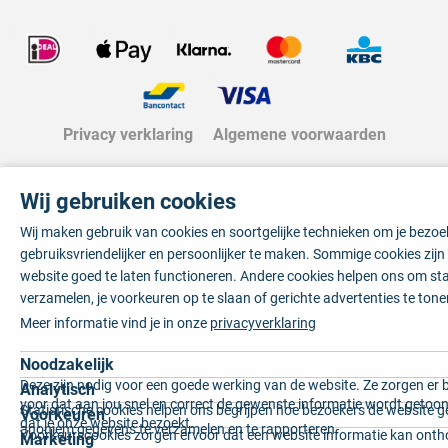
Privacy verklaring
Algemene voorwaarden
Wij gebruiken cookies
Wij maken gebruik van cookies en soortgelijke technieken om je bezo
gebruiksvriendelijker en persoonlijker te maken. Sommige cookies zij
website goed te laten functioneren. Andere cookies helpen ons om sta
verzamelen, je voorkeuren op te slaan of gerichte advertenties te tone
Meer informatie vind je in onze
privacyverklaring
Noodzakelijk
Deze zijn nodig voor een goede werking van de website. Ze zorgen er 
Analytisch
voor dat aan jou snel en correct de gewenste informatie wordt getoon
Statistische cookies helpen ons begrijpen hoe bezoekers de website g
Voorkeuren
dat je onze website bezoekt.
anoniem gegevens te verzamelen en te rapporteren.
Voorkeurscookies zorgen ervoor dat een website informatie kan onth
Marketing