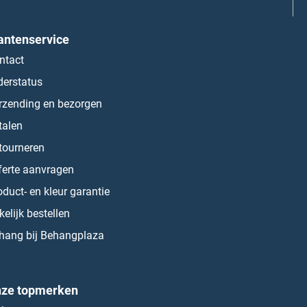
antenservice
ntact
derstatus
rzending en bezorgen
talen
tourneren
ferte aanvragen
oduct- en kleur garantie
kelijk bestellen
hang bij Behangplaza
ze topmerken