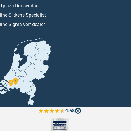
rfplaza Roosendaal
line Sikkens Specialist
line Sigma verf dealer
4.68
Bekijk de verfplaza beoordelingen