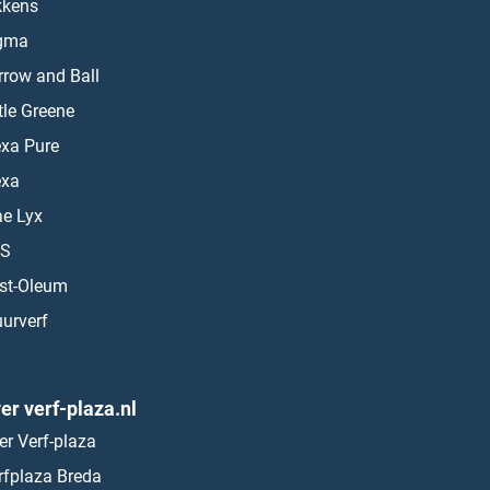
kkens
gma
rrow and Ball
ttle Greene
exa Pure
exa
ae Lyx
S
st-Oleum
urverf
er verf-plaza.nl
er Verf-plaza
rfplaza Breda