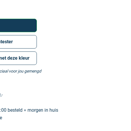
tester
met deze kleur
eciaal voor jou gemengd
,-
00 besteld = morgen in huis
e