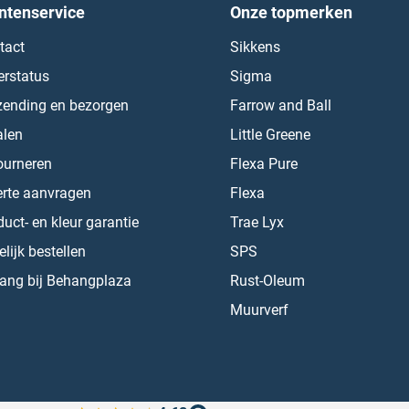
ntenservice
Onze topmerken
tact
Sikkens
erstatus
Sigma
zending en bezorgen
Farrow and Ball
alen
Little Greene
ourneren
Flexa Pure
erte aanvragen
Flexa
uct- en kleur garantie
Trae Lyx
lijk bestellen
SPS
ang bij Behangplaza
Rust-Oleum
Muurverf