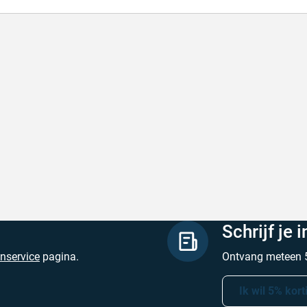
l en correct bezorgd
Prima verpakt e
l en correct bezorgd
Prima verpakt en
hreven door Heleen W. op 6 augustus 2026
Geschreven door Pa
Schrijf je 
enservice
pagina.
Ontvang meteen 5
Ik wil 5% kort