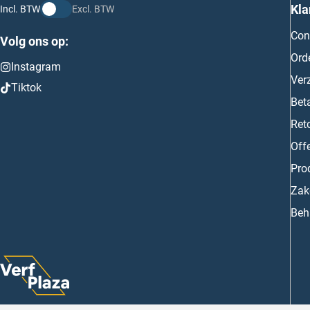
Kla
Incl. BTW
Excl. BTW
Con
Volg ons op:
Ord
Instagram
Ver
Tiktok
Bet
Ret
Off
Prod
Zake
Beh