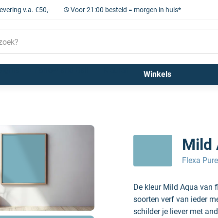
levering v.a. €50,-
Voor 21:00 besteld = morgen in huis*
Sigma
Farrow and Ball
Kleuren
Winkels
Mild
Flexa Pure
De kleur Mild Aqua van f
soorten verf van ieder m
schilder je liever met and