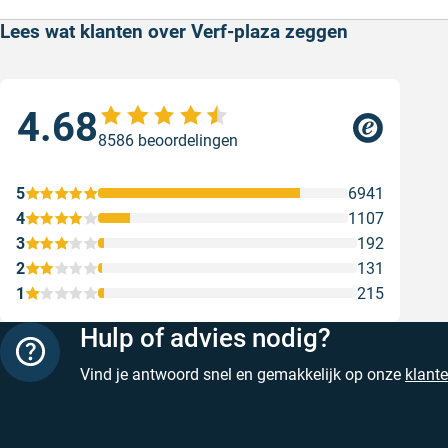
Lees wat klanten over Verf-plaza zeggen
4.68
Sne
8586 beoordelingen
Sne
Gesc
5
6941
4
1107
3
192
2
131
1
215
Hulp of advies nodig?
Vind je antwoord snel en gemakkelijk op onze
klant