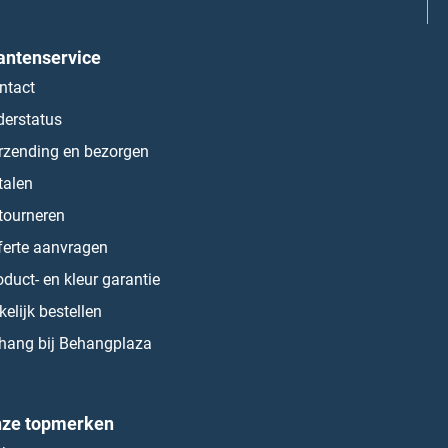
antenservice
ntact
derstatus
rzending en bezorgen
talen
tourneren
ferte aanvragen
oduct- en kleur garantie
kelijk bestellen
hang bij Behangplaza
ze topmerken