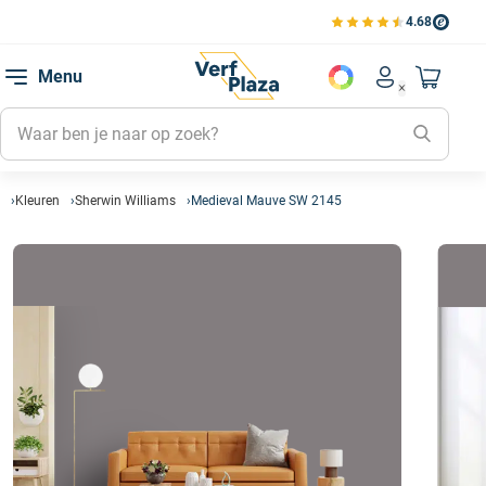
4.68
Bekijk de verfplaza beoord
Mijn be
Menu
Mijn pa
Account men
Naar mi
Mijn kl
Mijn g
Inlogge
Kleuren
Sherwin Williams
Medieval Mauve SW 2145