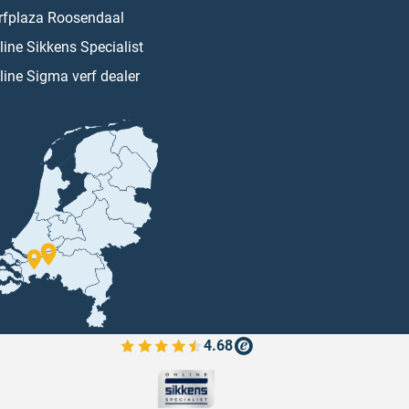
rfplaza Roosendaal
line Sikkens Specialist
line Sigma verf dealer
4.68
Bekijk de verfplaza beoordelingen