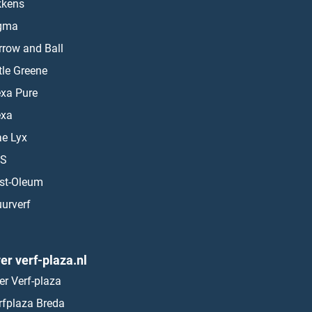
kkens
gma
rrow and Ball
ttle Greene
exa Pure
exa
ae Lyx
S
st-Oleum
urverf
er verf-plaza.nl
er Verf-plaza
rfplaza Breda