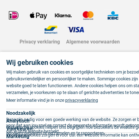
Privacy verklaring
Algemene voorwaarden
Wij gebruiken cookies
Wij maken gebruik van cookies en soortgelijke technieken om je bezo
gebruiksvriendelijker en persoonlijker te maken. Sommige cookies zij
website goed te laten functioneren. Andere cookies helpen ons om sta
verzamelen, je voorkeuren op te slaan of gerichte advertenties te tone
Meer informatie vind je in onze
privacyverklaring
Noodzakelijk
Deze zijn nodig voor een goede werking van de website. Ze zorgen er 
Analytisch
voor dat aan jou snel en correct de gewenste informatie wordt getoon
Statistische cookies helpen ons begrijpen hoe bezoekers de website g
Voorkeuren
dat je onze website bezoekt.
anoniem gegevens te verzamelen en te rapporteren.
Voorkeurscookies zorgen ervoor dat een website informatie kan onth
Marketing