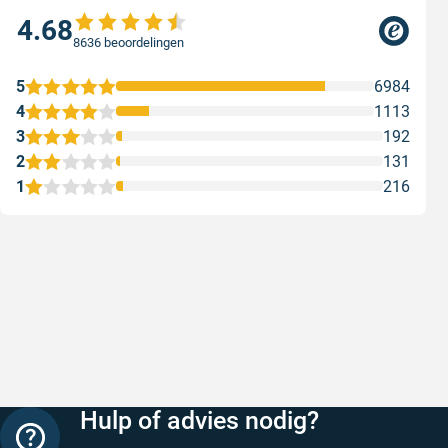
4.68
8636 beoordelingen
5
6984
4
1113
3
192
2
131
1
216
Snelle levering
Met (grat
Snelle levering, prijzen zijn goed. En
Met (grati
duidelijke website
sterren zi
Geschreven door Henri d. op 8 augustus 2026
Geschreven
Hulp of advies nodig?