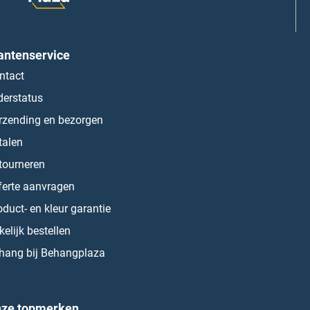
antenservice
ntact
derstatus
rzending en bezorgen
talen
tourneren
ferte aanvragen
oduct- en kleur garantie
kelijk bestellen
hang bij Behangplaza
ze topmerken