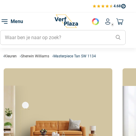
4.68
Bestell
Bekijk de verfplaza beoord
Favorie
Menu
Account men
Naar mi
Favorie
Mijn kl
Mijn g
Kleuren
Sherwin Williams
Masterpiece Tan SW 1134
Inlogge