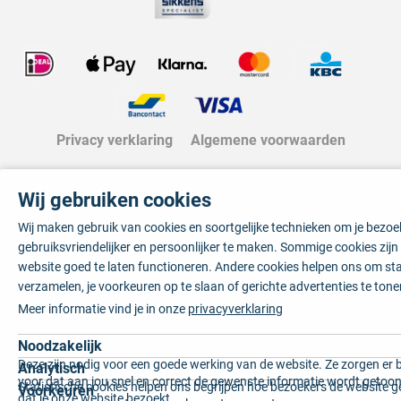
Privacy verklaring
Algemene voorwaarden
Wij gebruiken cookies
Wij maken gebruik van cookies en soortgelijke technieken om je bezo
gebruiksvriendelijker en persoonlijker te maken. Sommige cookies zij
website goed te laten functioneren. Andere cookies helpen ons om sta
verzamelen, je voorkeuren op te slaan of gerichte advertenties te tone
Meer informatie vind je in onze
privacyverklaring
Noodzakelijk
Deze zijn nodig voor een goede werking van de website. Ze zorgen er 
Analytisch
voor dat aan jou snel en correct de gewenste informatie wordt getoon
Statistische cookies helpen ons begrijpen hoe bezoekers de website g
Voorkeuren
dat je onze website bezoekt.