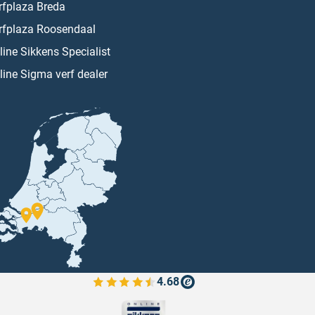
rfplaza Breda
rfplaza Roosendaal
line Sikkens Specialist
line Sigma verf dealer
4.68
Bekijk de verfplaza beoordelingen