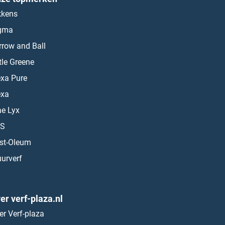
kkens
gma
rrow and Ball
ttle Greene
exa Pure
exa
ae Lyx
S
st-Oleum
urverf
er verf-plaza.nl
er Verf-plaza