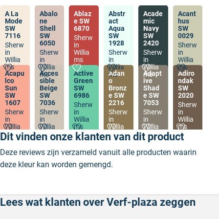
A La
Abalo
Ablaz
Abstr
Acade
Acant
Mode
ne
e SW
act
mic
hus
SW
Shell
6870
Aqua
Navy
SW
7116
SW
SW
SW
0029
Sherw
6050
1928
2420
Sherw
in
Sherw
in
Sherw
Willia
Sherw
Sherw
in
Willia
in
ms
in
in
Willia
ms
Willia
Willia
Willia
ms
Acapu
Acces
Active
Adan
Adapt
Adiro
ms
ms
ms
lco
sible
Green
o
ive
ndak
Sun
Beige
SW
Bronz
Shad
SW
SW
SW
6986
e SW
e SW
2020
1607
7036
2216
7053
Sherw
Sherw
Sherw
Sherw
in
Sherw
Sherw
in
in
in
Willia
in
in
Willia
Willia
Willia
ms
Willia
Willia
ms
ms
ms
ms
ms
Dit vinden onze klanten van dit product
Deze reviews zijn verzameld vanuit alle producten waarin
deze kleur kan worden gemengd.
Lees wat klanten over Verf-plaza zeggen