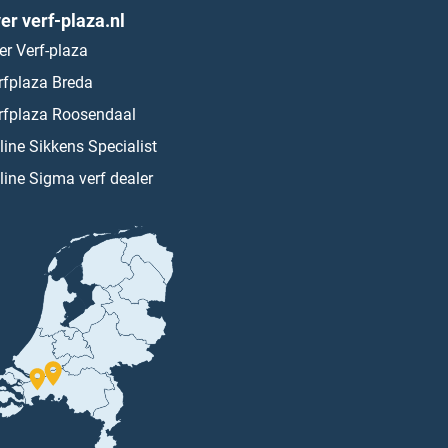
er verf-plaza.nl
er Verf-plaza
rfplaza Breda
rfplaza Roosendaal
line Sikkens Specialist
line Sigma verf dealer