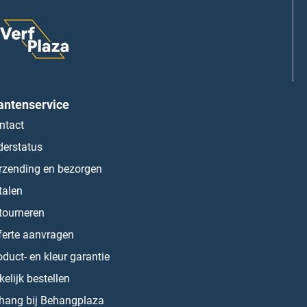
antenservice
ntact
derstatus
rzending en bezorgen
talen
tourneren
ferte aanvragen
oduct- en kleur garantie
kelijk bestellen
hang bij Behangplaza