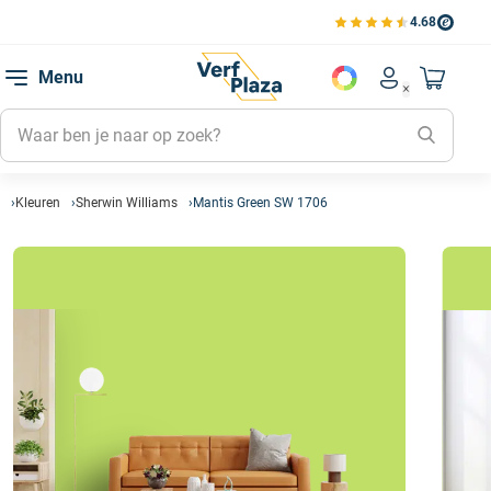
4.68
Bekijk de verfplaza beoord
Mijn be
Menu
Mijn pa
Account men
Naar mi
Mijn kl
Mijn g
Inlogge
Kleuren
Sherwin Williams
Mantis Green SW 1706