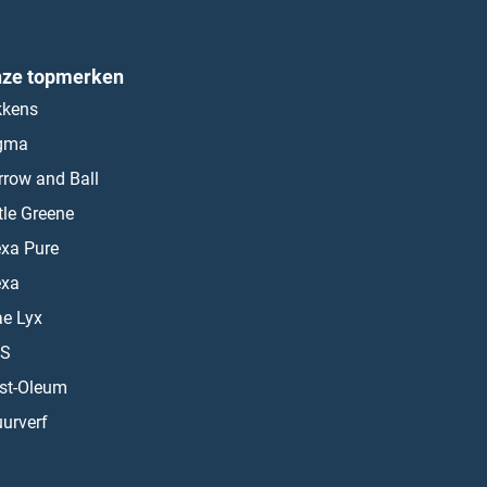
ze topmerken
kkens
gma
rrow and Ball
ttle Greene
exa Pure
exa
ae Lyx
S
st-Oleum
urverf