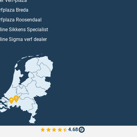
er Verf-plaza
rfplaza Breda
rfplaza Roosendaal
line Sikkens Specialist
line Sigma verf dealer
4.68
Bekijk de verfplaza beoordelingen