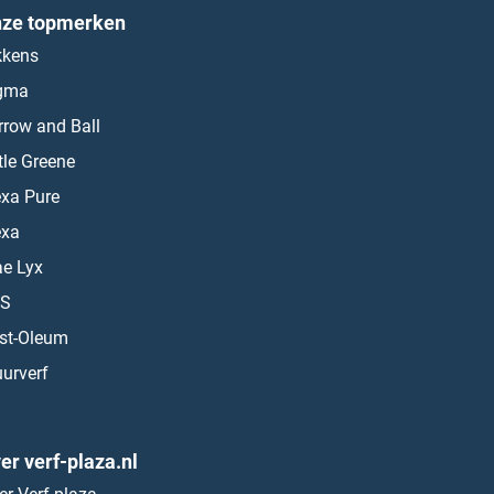
ze topmerken
kkens
gma
rrow and Ball
ttle Greene
exa Pure
exa
ae Lyx
S
st-Oleum
urverf
er verf-plaza.nl