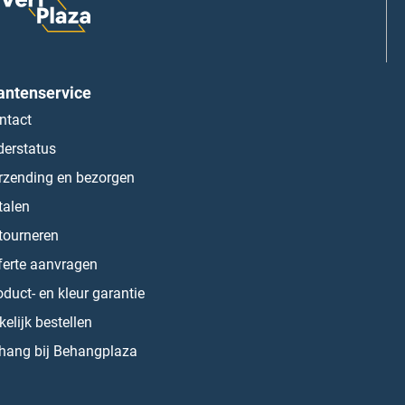
antenservice
ntact
derstatus
rzending en bezorgen
talen
tourneren
ferte aanvragen
oduct- en kleur garantie
kelijk bestellen
hang bij Behangplaza