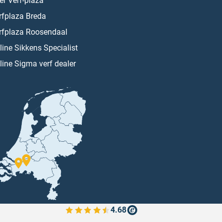
er Verf-plaza
rfplaza Breda
rfplaza Roosendaal
line Sikkens Specialist
line Sigma verf dealer
4.68
Bekijk de verfplaza beoordelingen