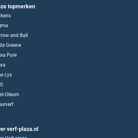
ze topmerken
kkens
gma
rrow and Ball
ttle Greene
exa Pure
exa
ae Lyx
S
st-Oleum
urverf
er verf-plaza.nl