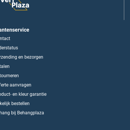
antenservice
ntact
derstatus
rzending en bezorgen
talen
tourneren
ferte aanvragen
oduct- en kleur garantie
kelijk bestellen
hang bij Behangplaza