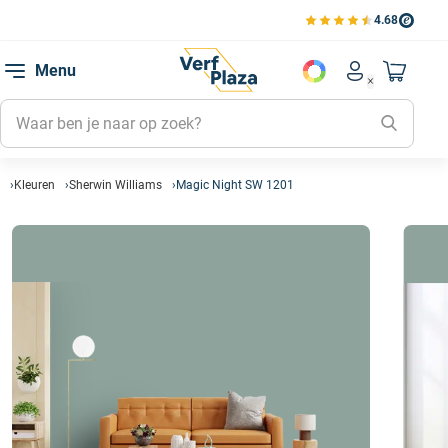
4.68
Bekijk de verfplaza beoord
Mijn be
Menu
Mijn pa
Account men
Naar mi
Mijn kl
Mijn g
Inlogge
Kleuren
Sherwin Williams
Magic Night SW 1201