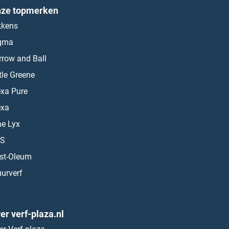
ze topmerken
kkens
gma
rrow and Ball
ttle Greene
exa Pure
exa
ae Lyx
S
st-Oleum
urverf
er verf-plaza.nl