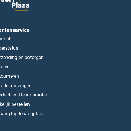
antenservice
ntact
derstatus
rzending en bezorgen
talen
tourneren
ferte aanvragen
oduct- en kleur garantie
kelijk bestellen
hang bij Behangplaza