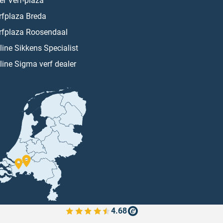
er Verf-plaza
rfplaza Breda
rfplaza Roosendaal
line Sikkens Specialist
line Sigma verf dealer
4.68
Bekijk de verfplaza beoordelingen