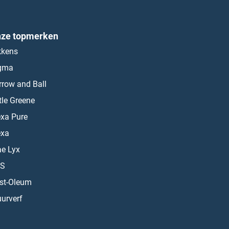
ze topmerken
kkens
gma
rrow and Ball
ttle Greene
exa Pure
exa
ae Lyx
S
st-Oleum
urverf