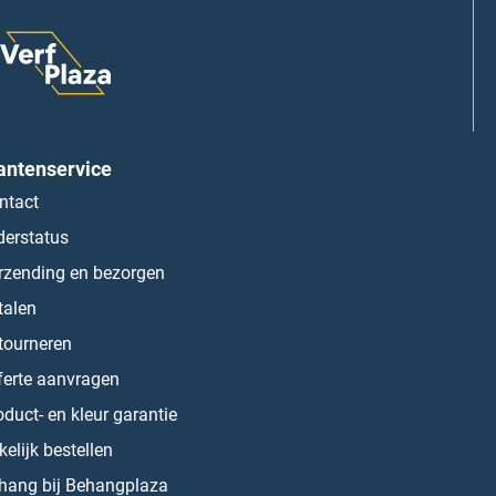
antenservice
ntact
derstatus
rzending en bezorgen
talen
tourneren
ferte aanvragen
oduct- en kleur garantie
kelijk bestellen
hang bij Behangplaza