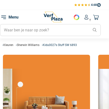
4.68
Bekijk de verfplaza beoord
Mijn be
Menu
Mijn pa
Account men
Naar mi
Mijn kl
Mijn g
Inlogge
Kleuren
Sherwin Williams
Kidu0027s Stuff SW 6893