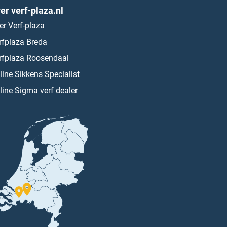
er verf-plaza.nl
er Verf-plaza
rfplaza Breda
rfplaza Roosendaal
line Sikkens Specialist
line Sigma verf dealer