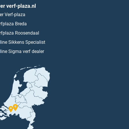
er verf-plaza.nl
er Verf-plaza
rfplaza Breda
rfplaza Roosendaal
line Sikkens Specialist
line Sigma verf dealer