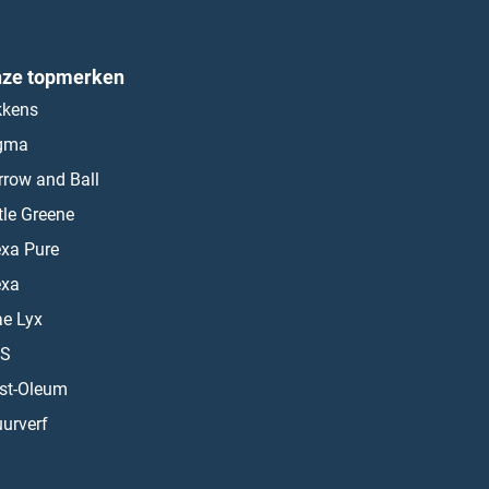
ze topmerken
kkens
gma
rrow and Ball
ttle Greene
exa Pure
exa
ae Lyx
S
st-Oleum
urverf