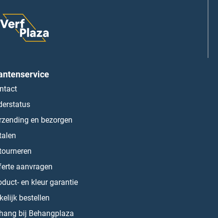
antenservice
ntact
derstatus
rzending en bezorgen
talen
tourneren
ferte aanvragen
oduct- en kleur garantie
kelijk bestellen
hang bij Behangplaza