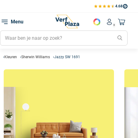
4.68
Bekijk de verfplaza beoord
Mijn be
Menu
Mijn pa
Account men
Naar mi
Mijn kl
Mijn g
Inlogge
Kleuren
Sherwin Williams
Jazzy SW 1691