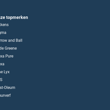
ze topmerken
kkens
gma
rrow and Ball
ttle Greene
exa Pure
exa
ae Lyx
S
st-Oleum
urverf