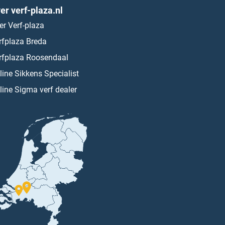
er verf-plaza.nl
er Verf-plaza
rfplaza Breda
rfplaza Roosendaal
line Sikkens Specialist
line Sigma verf dealer