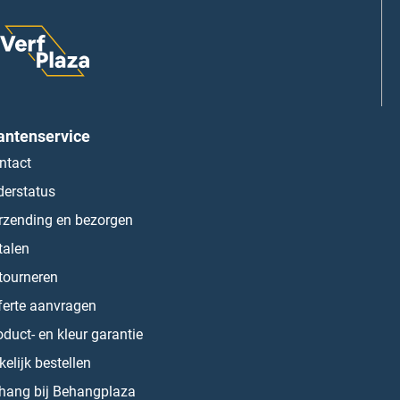
antenservice
ntact
derstatus
rzending en bezorgen
talen
tourneren
ferte aanvragen
oduct- en kleur garantie
kelijk bestellen
hang bij Behangplaza