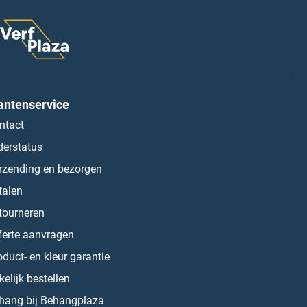
antenservice
ntact
derstatus
rzending en bezorgen
talen
tourneren
ferte aanvragen
oduct- en kleur garantie
kelijk bestellen
hang bij Behangplaza