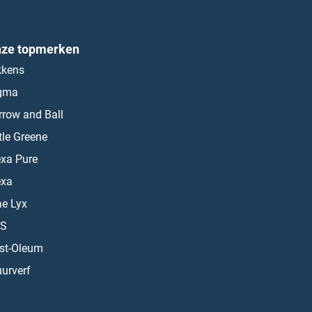
ze topmerken
kkens
gma
rrow and Ball
ttle Greene
exa Pure
exa
ae Lyx
S
st-Oleum
urverf