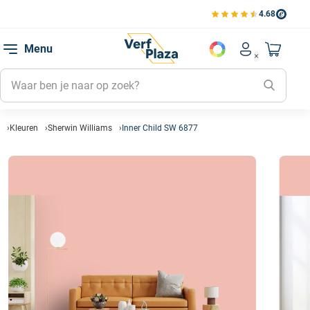
4.68
Bekijk de verfplaza beoord
Mijn be
Menu
Mijn pa
Account men
Naar mi
Mijn kl
Mijn g
Inlogge
Kleuren
Sherwin Williams
Inner Child SW 6877