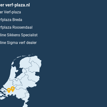
er verf-plaza.nl
er Verf-plaza
rfplaza Breda
rfplaza Roosendaal
line Sikkens Specialist
line Sigma verf dealer