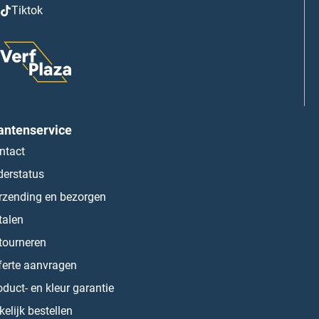
Tiktok
antenservice
ntact
derstatus
rzending en bezorgen
talen
tourneren
ferte aanvragen
oduct- en kleur garantie
kelijk bestellen