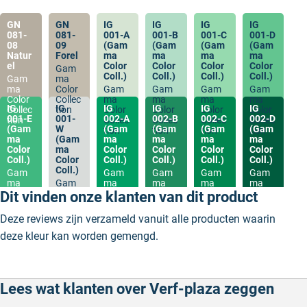
GN
GN
IG
IG
IG
IG
081-
081-
001-A
001-B
001-C
001-D
08
09
(Gam
(Gam
(Gam
(Gam
Natur
Forel
ma
ma
ma
ma
el
Color
Color
Color
Color
Gam
Coll.)
Coll.)
Coll.)
Coll.)
Gam
ma
ma
Color
Gam
Gam
Gam
Gam
Color
Collec
ma
ma
ma
ma
IG
IG
IG
IG
IG
IG
Collec
tion
Color
Color
Color
Color
001-E
001-
002-A
002-B
002-C
002-D
tion
Collec
Collec
Collec
Collec
(Gam
W
(Gam
(Gam
(Gam
(Gam
tion
tion
tion
tion
ma
(Gam
ma
ma
ma
ma
Color
ma
Color
Color
Color
Color
Coll.)
Color
Coll.)
Coll.)
Coll.)
Coll.)
Coll.)
Gam
Gam
Gam
Gam
Gam
ma
Gam
ma
ma
ma
ma
Color
ma
Color
Color
Color
Color
Dit vinden onze klanten van dit product
Collec
Color
Collec
Collec
Collec
Collec
tion
Collec
tion
tion
tion
tion
Deze reviews zijn verzameld vanuit alle producten waarin
tion
deze kleur kan worden gemengd.
Lees wat klanten over Verf-plaza zeggen