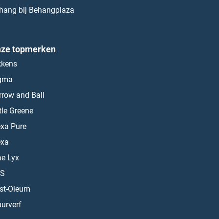
hang bij Behangplaza
ze topmerken
kkens
gma
rrow and Ball
ttle Greene
exa Pure
exa
ae Lyx
S
st-Oleum
urverf