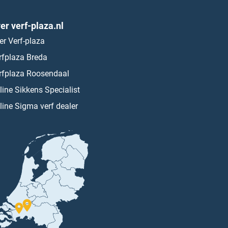
er verf-plaza.nl
er Verf-plaza
rfplaza Breda
rfplaza Roosendaal
line Sikkens Specialist
line Sigma verf dealer