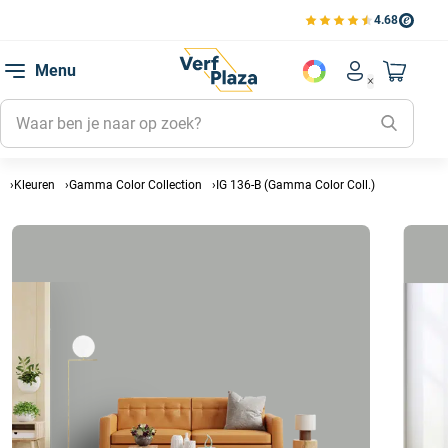
4.68
Bekijk de verfplaza beoord
Mijn be
Menu
Mijn pa
Account men
Naar mi
Mijn kl
Mijn g
Inlogge
Kleuren
Gamma Color Collection
IG 136-B (Gamma Color Coll.)